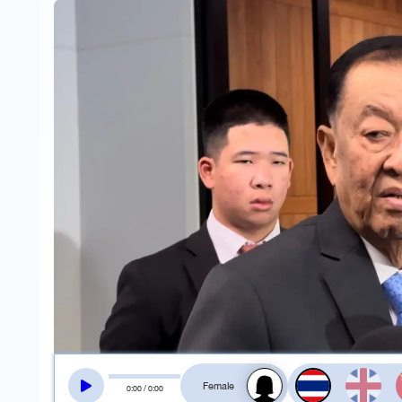
สลับเสียงอ่าน
0
:
00
/
0
:
00