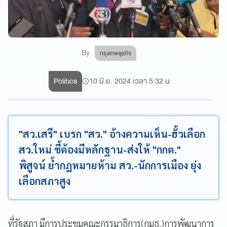
By
กรุงเทพธุรกิจ
Politics
10 มิ.ย. 2024 เวลา 5:32 น.
"สว.เสรี" เบรก "สว." อ้างความเห็น-ฮั้วเลือก
สว.ใหม่ ชี้ต้องมีหลักฐาน-ส่งให้ "กกต."
พิสูจน์ ย้ำกฎหมายห้าม สว.-นักการเมือง ยุ่ง
เลือกสภาสูง
ที่รัฐสภา มีการประชุมคณะกรรมาธิการ(กมธ.)การพัฒนาการ