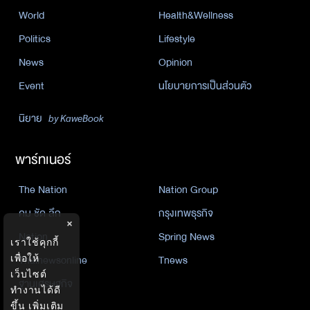
World
Health&Wellness
Politics
Lifestyle
News
Opinion
Event
นโยบายการเป็นส่วนตัว
นิยาย
by KaweBook
พาร์ทเนอร์
The Nation
Nation Group
คม ชัด ลึก
กรุงเทพธุรกิจ
×
Nation
Spring News
เราใช้คุกกี้
เพื่อให้
Thainewsonline
Tnews
เว็บไซต์
ฐานเศรษฐกิจ
ทำงานได้ดี
ขึ้น
เพิ่มเติม