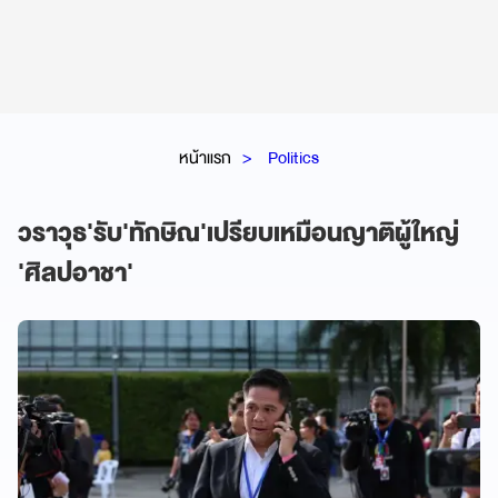
หน้าแรก
Politics
วราวุธ'รับ'ทักษิณ'เปรียบเหมือนญาติผู้ใหญ่
'ศิลปอาชา'