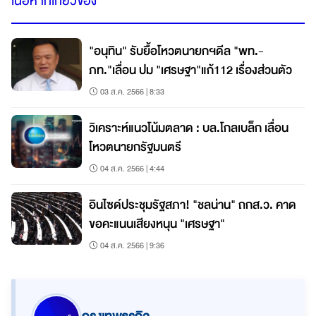
เนื้อหาที่เกี่ยวข้อง
"อนุทิน" รับยื้อโหวตนายกฯดีล "พท.-
ภท."เลื่อน ปม "เศรษฐา"แก้112 เรื่องส่วนตัว
03 ส.ค. 2566 | 8:33
วิเคราะห์แนวโน้มตลาด : บล.โกลเบล็ก เลื่อน
โหวตนายกรัฐมนตรี
04 ส.ค. 2566 | 4:44
อินไซด์ประชุมรัฐสภา! "ชลน่าน" ถกส.ว. คาด
ขอคะแนนเสียงหนุน "เศรษฐา"
04 ส.ค. 2566 | 9:36