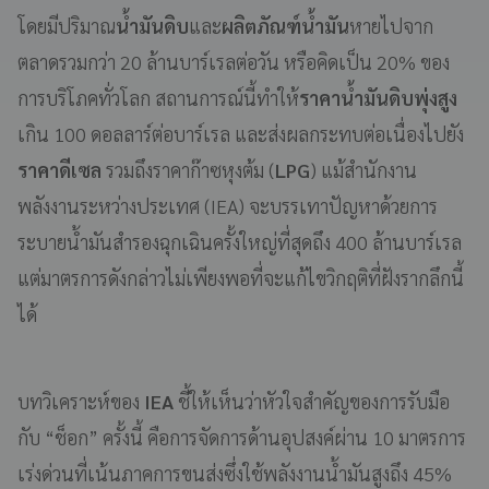
โดยมีปริมาณ
น้ำมันดิบ
และ
ผลิตภัณฑ์น้ำมัน
หายไปจาก
ตลาดรวมกว่า 20 ล้านบาร์เรลต่อวัน หรือคิดเป็น 20% ของ
การบริโภคทั่วโลก สถานการณ์นี้ทำให้
ราคาน้ำมันดิบพุ่งสูง
เกิน 100 ดอลลาร์ต่อบาร์เรล และส่งผลกระทบต่อเนื่องไปยัง
ราคาดีเซล
รวมถึงราคาก๊าซหุงต้ม (
LPG
) แม้สำนักงาน
พลังงานระหว่างประเทศ (IEA) จะบรรเทาปัญหาด้วยการ
ระบายน้ำมันสำรองฉุกเฉินครั้งใหญ่ที่สุดถึง 400 ล้านบาร์เรล
แต่มาตรการดังกล่าวไม่เพียงพอที่จะแก้ไขวิกฤติที่ฝังรากลึกนี้
ได้
บทวิเคราะห์ของ
IEA
ชี้ให้เห็นว่าหัวใจสำคัญของการรับมือ
กับ “ช็อก” ครั้งนี้ คือการจัดการด้านอุปสงค์ผ่าน 10 มาตรการ
เร่งด่วนที่เน้นภาคการขนส่งซึ่งใช้พลังงานน้ำมันสูงถึง 45%