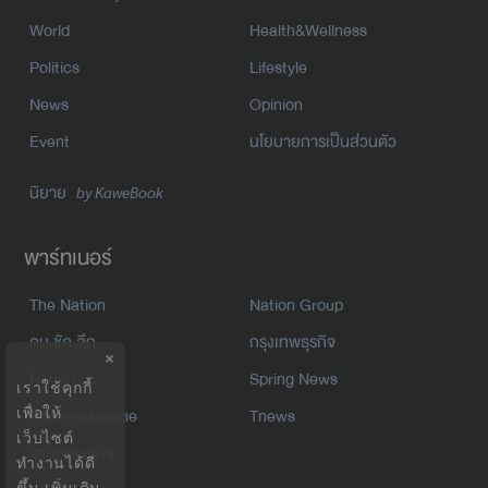
World
Health&Wellness
Politics
Lifestyle
News
Opinion
Event
นโยบายการเป็นส่วนตัว
นิยาย
by KaweBook
พาร์ทเนอร์
The Nation
Nation Group
คม ชัด ลึก
กรุงเทพธุรกิจ
×
Nation
Spring News
เราใช้คุกกี้
Thainewsonline
Tnews
เพื่อให้
เว็บไซต์
ฐานเศรษฐกิจ
ทำงานได้ดี
ขึ้น
เพิ่มเติม