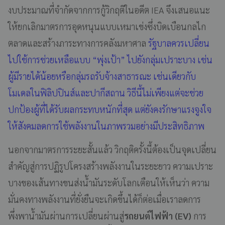
งบประมาณที่จำกัดจากการกู้วิกฤติในอดีต IEA จึงเสนอแนะ
ให้ยกเลิกมาตรการอุดหนุนแบบเหมาเข่งซึ่งบิดเบือนกลไก
ตลาดและสร้างภาระทางการคลังมหาศาล
รัฐบาลควรเปลี่ยน
ไปใช้การช่วยเหลือแบบ “พุ่งเป้า” ไปยังกลุ่มเปราะบาง เช่น
ผู้มีรายได้น้อยหรือกลุ่มรถรับจ้างสาธารณะ เช่นเดียวกับ
โมเดลในฟิลิปปินส์และปากีสถาน วิธีนี้ไม่เพียงแต่จะช่วย
ปกป้องผู้ที่ได้รับผลกระทบหนักที่สุด แต่ยังคงรักษาแรงจูงใจ
ให้สังคมลดการใช้พลังงานในภาพรวมอย่างมีประสิทธิภาพ
นอกจากมาตรการระยะสั้นแล้ว วิกฤติครั้งนี้ต้องเป็นจุดเปลี่ยน
สำคัญสู่การปฏิรูปโครงสร้างพลังงานในระยะยาว ความเปราะ
บางของเส้นทางขนส่งน้ำมันระดับโลกเตือนให้เห็นว่า ความ
มั่นคงทางพลังงานที่ยั่งยืนจะเกิดขึ้นได้ก็ต่อเมื่อเราลดการ
พึ่งพาน้ำมันผ่านการเปลี่ยนผ่านสู่
รถยนต์ไฟฟ้า (EV)
การ