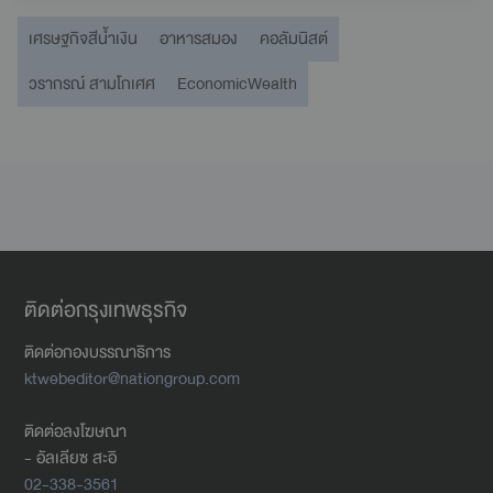
เศรษฐกิจสีน้ำเงิน
อาหารสมอง
คอลัมนิสต์
วรากรณ์ สามโกเศศ
EconomicWealth
ติดต่อกรุงเทพธุรกิจ
ติดต่อกองบรรณาธิการ
ktwebeditor@nationgroup.com
ติดต่อลงโฆษณา
- อัลเลียซ สะอิ
02-338-3561