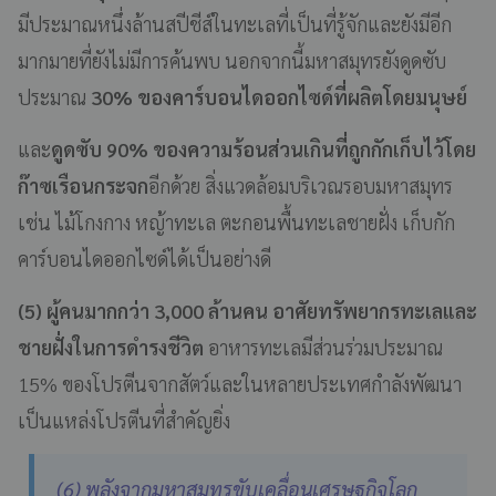
มีประมาณหนึ่งล้านสปีชีส์ในทะเลที่เป็นที่รู้จักและยังมีอีก
มากมายที่ยังไม่มีการค้นพบ นอกจากนี้มหาสมุทรยังดูดซับ
ประมาณ
30% ของคาร์บอนไดออกไซด์ที่ผลิตโดยมนุษย์
และ
ดูดซับ 90% ของความร้อนส่วนเกินที่ถูกกักเก็บไว้โดย
ก๊าซเรือนกระจก
อีกด้วย สิ่งแวดล้อมบริเวณรอบมหาสมุทร
เช่น ไม้โกงกาง หญ้าทะเล ตะกอนพื้นทะเลชายฝั่ง เก็บกัก
คาร์บอนไดออกไซด์ได้เป็นอย่างดี
(5) ผู้คนมากกว่า 3,000 ล้านคน อาศัยทรัพยากรทะเลและ
ชายฝั่งในการดำรงชีวิต
อาหารทะเลมีส่วนร่วมประมาณ
15% ของโปรตีนจากสัตว์และในหลายประเทศกำลังพัฒนา
เป็นแหล่งโปรตีนที่สำคัญยิ่ง
(6) พลังจากมหาสมุทรขับเคลื่อนเศรษฐกิจโลก