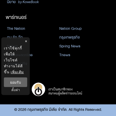
นิยาย
by KaweBook
พาร์ทเนอร์
The Nation
Nation Group
คม ชัด ลึก
กรุงเทพธุรกิจ
×
Nation
Spring News
เราใช้คุกกี้
เพื่อให้
Thainewsonline
Tnews
เว็บไซต์
ฐานเศรษฐกิจ
ทำงานได้ดี
ขึ้น
เพิ่มเติม
ยอมรับ
ตั้งค่า
©
2026
กรุงเทพธุรกิจ มีเดีย จำกัด. All Rights Reserved.