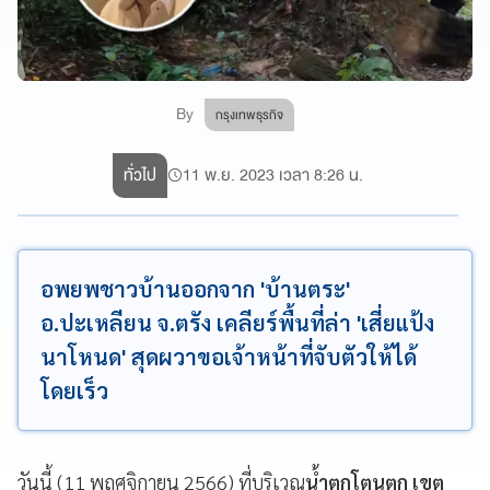
By
กรุงเทพธุรกิจ
ทั่วไป
11 พ.ย. 2023 เวลา 8:26 น.
อพยพชาวบ้านออกจาก 'บ้านตระ'
อ.ปะเหลียน จ.ตรัง เคลียร์พื้นที่ล่า 'เสี่ยแป้ง
นาโหนด' สุดผวาขอเจ้าหน้าที่จับตัวให้ได้
โดยเร็ว
วันนี้ (11 พฤศจิกายน 2566) ที่บริเวณ
น้ำตกโตนตก เขต