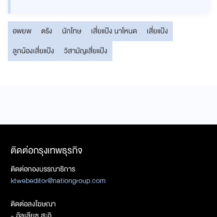
อพยพ
ตรัง
นักโทษ
เสี่ยแป้ง นาโหนด
เสี่ยแป้ง
ลูกน้องเสี่ยแป้ง
วิสามัญเสี่ยแป้ง
ติดต่อกรุงเทพธุรกิจ
ติดต่อกองบรรณาธิการ
ktwebeditor@nationgroup.com
ติดต่อลงโฆษณา
- อัลเลียซ สะอิ