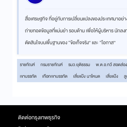
สื่อเศรษฐกิจ ที่อยู่กับการเปลี่ยนแปลงของประเทศมาอย
ถ่ายทอดข้อมูลที่แม่นยำ รอบด้าน เพื่อให้ผู้บริหาร นักล
ตัดสินใจบนพื้นฐานของ “ข้อเท็จจริง” และ “โอกาส”
ราชทัณฑ์
กรมราชทัณฑ์
รมว.ยุติธรรม
พ.ต.อ.ทวี สอดส่อ
เขาบรรทัด
เทือกเขาบรรทัด
เสี่ยแป้ง นาโหนด
เสี่ยแป้ง
ลู
ติดต่อกรุงเทพธุรกิจ