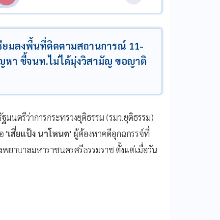
้ เตรียมลงพื้นที่ติดตามสถานการณ์ 11-
หา ชี้จนท.ไม่ได้มุ่งวิสามัญ ขอญาติ
ัฐมนตรีว่าการกระทรวงยุติธรรม (รมว.ยุติธรรม)
ือ
'เสี่ยแป้ง นาโหนด'
ผู้ต้องหาคดีอุกฉกรรจ์ที่
พยาบาลมหาราชนครศรีธรรมราช ตั้งแต่เมื่อวัน