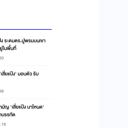
ยแป้ง ระดมตร.ปูพรมบนเขา
่ในพื้นที่
:20
'เสี่ยแป้ง' มอบตัว รับ
:38
ามัญ 'เสี่ยแป้ง นาโหนด'
ขาบรรทัด
5:16