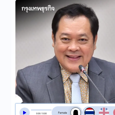
สลับเสียงอ่าน
0
:
00
/
0
:
00