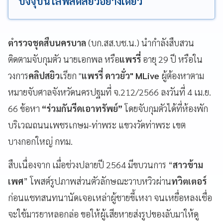
ปัจจุบันไลฟ์สดสยิวอย่างเดียว
ตำรวจชุดสืบนครบาล
(บก.สส.บช.น.) นำกำลังสืบสวน
ติดตามจับกุมตัว นายเอกพล หรือ
แพรรี่
อายุ 29 ปี หรือใน
วงการ
คลิปสยิว
เรียก "
แพรรี่ ดาวยั่ว" MLive
ผู้ต้องหาตาม
หมายจับศาลจังหวัดนครปฐมที่ จ.212/2566 ลงวันที่ 4 เม.ย.
66 ข้อหา
“ร่วมกันรีดเอาทรัพย์”
โดยจับกุมตัวได้ที่ห้องพัก
บริเวณถนนเพชรเกษม-ท่าพระ แขวงวัดท่าพระ เขต
บางกอกใหญ่ กทม.
สืบเนื่องจาก เมื่อช่วงปลายปี 2564 มีขบวนการ “
สาวข้าม
เพศ
” โพสต์รูปภาพส่วนตัวลักษณะวาบหวิวผ่าน
ทวิตเตอร์
ก่อนแชทสนทนานัดเจอเหล่าผู้ชายขี้เหงา จนเหยื่อหลงเชื่อ
จะใช้มารยาหลอกล่อ ขอให้ผู้เสียหายส่งรูปของลับมาให้ดู