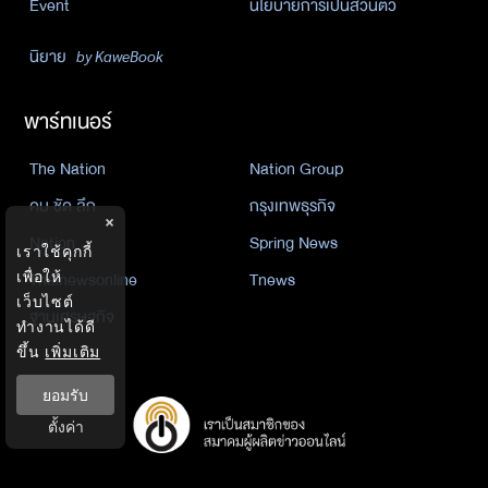
Event
นโยบายการเป็นส่วนตัว
นิยาย
by KaweBook
พาร์ทเนอร์
The Nation
Nation Group
คม ชัด ลึก
กรุงเทพธุรกิจ
×
Nation
Spring News
เราใช้คุกกี้
Thainewsonline
Tnews
เพื่อให้
เว็บไซต์
ฐานเศรษฐกิจ
ทำงานได้ดี
ขึ้น
เพิ่มเติม
ยอมรับ
ตั้งค่า