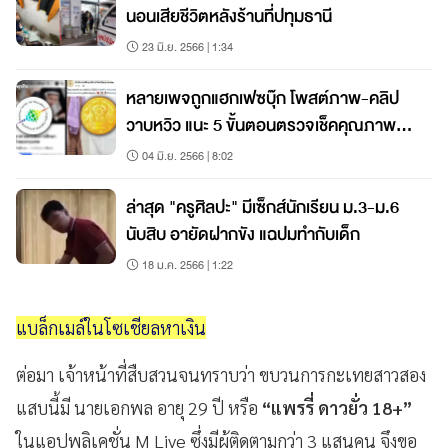
นอนเสียชีวิตหลังร้านที่ปทุมธานี
23 มิ.ย. 2566 | 1:34
หลายเพจถูกแฮกเฟซบุ๊ก โพสต์ภาพ-คลิป
วาบหวิว แนะ 5 ขั้นตอนตรวจเช็คคุณภาพ
เพจ
04 มิ.ย. 2566 | 8:02
ล่าสุด "ครูศิลปะ" มีเซ็กส์นักเรียน ม.3-ม.6
นับสิบ อายัดฝากขัง แฉปมทำกับเด็ก
18 ม.ค. 2566 | 1:22
แบล็กเมล์ในโซเชียลหาเงิน
ต่อมา เจ้าหน้าที่สืบสวนจนทราบว่า ขบวนการกะเทยสาวสอง
แสบนี้มี นายเอกพล อายุ 29 ปี หรือ
“แพรรี่ ดาวยั่ว 18+”
ในแอปพลิเคชั่น M Live ซึ่งมีผู้ติดตามกว่า 3 แสนคน จึงขอ