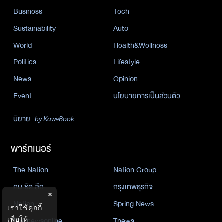
Business
Tech
Sustainability
Auto
World
Health&Wellness
Politics
Lifestyle
News
Opinion
Event
นโยบายการเป็นส่วนตัว
นิยาย
by KaweBook
พาร์ทเนอร์
The Nation
Nation Group
คม ชัด ลึก
กรุงเทพธุรกิจ
×
Nation
Spring News
เราใช้คุกกี้
เพื่อให้
Thainewsonline
Tnews