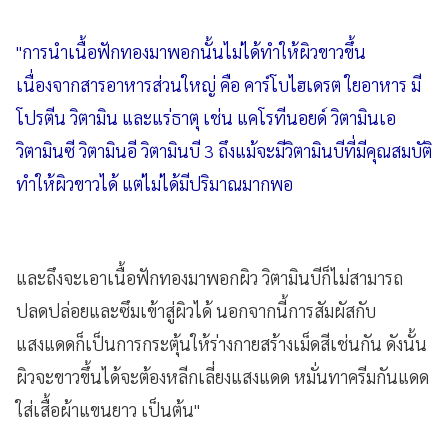
"การนำเนื้อฟักทองมาพอกนั้นไม่ได้ทำให้ผิวขาวขึ้น
เนื่องจากสารอาหารส่วนใหญ่ คือ คาร์โบไฮเดรต ใยอาหาร มี
โปรตีน วิตามิน และแร่ธาตุ เช่น แคโรทีนอยด์ วิตามินเอ
วิตามินซี วิตามินอี วิตามินบี 3 ถึงแม้จะมีวิตามินบีที่มีคุณสมบัติ
ทำให้ผิวขาวได้ แต่ไม่ได้มีปริมาณมากพอ
และถึงจะเอาเนื้อฟักทองมาพอกผิว วิตามินบีก็ไม่สามารถ
ปลดปล่อยและซึมเข้าสู่ผิวได้ นอกจากนี้การสัมผัสกับ
แสงแดดก็เป็นการกระตุ้นให้ร่างกายสร้างเม็ดสีเช่นกัน ดังนั้น
ผิวจะขาวขึ้นได้จะต้องหลีกเลี่ยงแสงแดด หมั่นทาครีมกันแดด
ใส่เสื้อผ้าแขนยาว เป็นต้น"