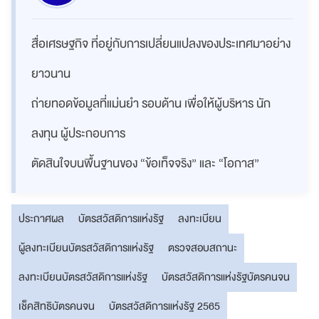
สื่อเศรษฐกิจ ที่อยู่กับการเปลี่ยนแปลงของประเทศมาอย่าง
ยาวนาน
ถ่ายทอดข้อมูลที่แม่นยำ รอบด้าน เพื่อให้ผู้บริหาร นัก
ลงทุน ผู้ประกอบการ
ตัดสินใจบนพื้นฐานของ “ข้อเท็จจริง” และ “โอกาส”
ประกาศผล
บัตรสวัสดิการแห่งรัฐ
ลงทะเบียน
ผู้ลงทะเบียนบัตรสวัสดิการแห่งรัฐ
ตรวจสอบสถานะ
ลงทะเบียนบัตรสวัสดิการแห่งรัฐ
บัตรสวัสดิการแห่งรัฐบัตรคนจน
เช็คสิทธิบัตรคนจน
บัตรสวัสดิการแห่งรัฐ 2565