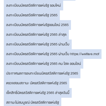
ลงทะเบียนบัตรสวัสดิการแห่งรัฐ รอบใหม่
ลงทะเบียนบัตรสวัสดิการแห่งรัฐ 2565
ลงทะเบียนบัตรสวัสดิการแห่งรัฐออนไลน์ 2565
ลงทะเบียนบัตรสวัสดิการแห่งรัฐ 2565 ล่าสุด
ลงทะเบียนบัตรสวัสดิการแห่งรัฐ 2565 ผ่านเว็บ
ลงทะเบียนบัตรสวัสดิการแห่งรัฐ 2565 ผ่านเว็บ https://welfare.mof
ลงทะเบียนบัตรสวัสดิการแห่งรัฐ 2565 คน โสด ออนไลน์
ประกาศผลการลงทะเบียนบัตรสวัสดิการแห่งรัฐ 2565
ตรวจสอบสถานะ บัตรสวัสดิการแห่งรัฐ 2565
เช็คสิทธิ์บัตรสวัสดิการแห่งรัฐ 2565 ล่าสุดวันนี้
สถานะไม่สมบูรณ์ บัตรสวัสดิการแห่งรัฐ