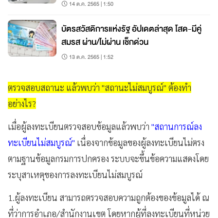
14 ต.ค. 2565 | 1:50
บัตรสวัสดิการแห่งรัฐ อัปเดตล่าสุด โสด-มีคู่
สมรส ผ่าน/ไม่ผ่าน เช็กด่วน
13 ต.ค. 2565 | 1:52
ตรวจสอบสถานะ แล้วพบว่า "สถานะไม่สมบูรณ์" ต้องทำ
อย่างไร?
เมื่อผู้ลงทะเบียนตรวจสอบข้อมูลแล้วพบว่า
"สถานการณ์ลง
ทะเบียนไม่สมบูรณ์"
เนื่องจากข้อมูลของผู้ลงทะเบียนไม่ตรง
ตามฐานข้อมูลกรมการปกครอง ระบบจะขึ้นข้อความแสดงโดย
ระบุสาเหตุของการลงทะเบียนไม่สมบูรณ์
1.ผู้ลงทะเบียน สามารถตรวจสอบความถูกต้องของข้อมูลได้ ณ
ที่ว่าการอำเภอ/สำนักงานเขต โดยหากผู้ที่ลงทะเบียนที่หน่วย