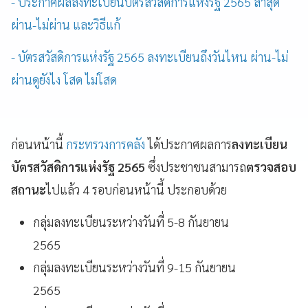
- ประกาศผลลงทะเบียนบัตรสวัสดิการแห่งรัฐ 2565 ล่าสุด
ผ่าน-ไม่ผ่าน และวิธีแก้
- บัตรสวัสดิการแห่งรัฐ 2565 ลงทะเบียนถึงวันไหน ผ่าน-ไม่
ผ่านดูยังไง โสด ไม่โสด
ก่อนหน้านี้
กระทรวงการคลัง
ได้ประกาศผลการ
ลงทะเบียน
บัตรสวัสดิการแห่งรัฐ 2565
ซึ่งประชาชนสามารถ
ตรวจสอบ
สถานะ
ไปแล้ว 4 รอบก่อนหน้านี้ ประกอบด้วย
กลุ่มลงทะเบียนระหว่างวันที่ 5-8 กันยายน
2565
กลุ่มลงทะเบียนระหว่างวันที่ 9-15 กันยายน
2565