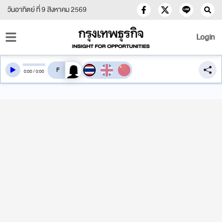
วันอาทิตย์ ที่ 9 สิงหาคม 2569
Login
สลับเสียงอ่าน
0
:
00
/
0
:
00