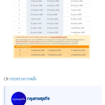
CR
กระทรวงการคลัง
กรุงเทพธุรกิจ