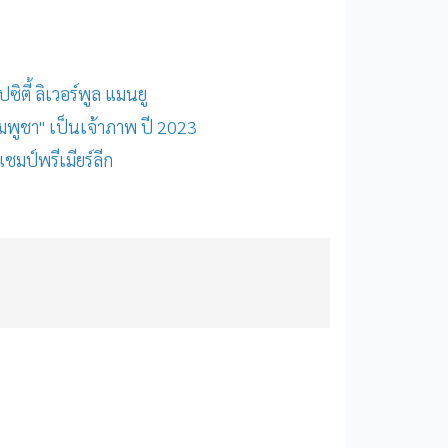
ซิตี้ ลิเวอร์พูล แมนยู
"กัมพูชา" เป็นเจ้าภาพ ปี 2023
แชมป์พรีเมียร์ลีก