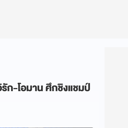
รัก-โอมาน ศึกชิงแชมป์