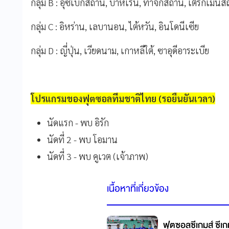
กลุ่ม B : อุซเบกิสถาน, บาห์เรน, ทาจิกิสถาน, เติร์กเมนิ
กลุ่ม C : อิหร่าน, เลบานอน, ไต้หวัน, อินโดนีเซีย
กลุ่ม D : ญี่ปุ่น, เวียดนาม, เกาหลีใต้, ซาอุดีอาระเบีย
โปรแกรมของฟุตซอล
ทีมชาติไทย (รอยืนยันเวลา)
นัดแรก - พบ อิรัก
นัดที่ 2 - พบ โอมาน
นัดที่ 3 - พบ คูเวต (เจ้าภาพ)
เนื้อหาที่เกี่ยวข้อง
ฟุตซอลซีเกมส์ ซีเ