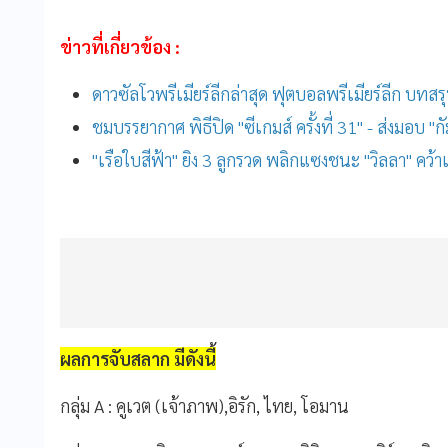
ข่าวที่เกี่ยวข้อง :
ดาวซัลโวพรีเมียร์ลีกล่าสุด ฟุตบอลพรีเมียร์ลีก บทสรุป
ชมบรรยากาศ พิธีปิด "ซีเกมส์ ครั้งที่ 31" - ส่งมอบ 
"เรือใบสีฟ้า" ยิง 3 ลูกรวด พลิกแซงชนะ "วิลลา" คว้า
ผลการจับสลาก มีดังนี้
กลุ่ม A : คูเวต (เจ้าภาพ),อิรัก, ไทย, โอมาน