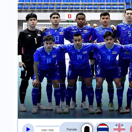
สลับเสียงอ่าน
0
:
00
/
0
:
00