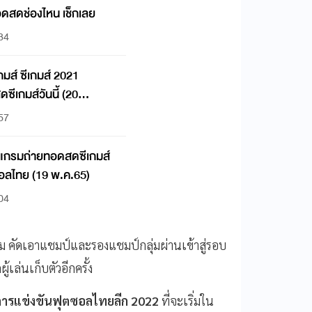
อดสดช่องไหน เช็กเลย
:34
ส์ ซีเกมส์ 2021
ีเกมส์วันนี้ (20
:57
รแกรมถ่ายทอดสดซีเกมส์
ลไทย (19 พ.ค.65)
:04
าคม คัดเอาแชมป์และรองแชมป์กลุ่มผ่านเข้าสู่รอบ
้เล่นเก็บตัวอีกครั้ง
การแข่งขันฟุตซอลไทยลีก 2022
ที่จะเริ่มใน