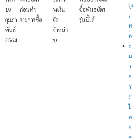
รุง
19
ก่อนทํา
วงเงิน
ซื้อพันธบัตร
เ
กุมภา
รายการซื้อ
จัด
รุ่นนี้ได้
ท
พันธ์
จำหน่า
พ
2564
ย)
ธ
น
า
ค
า
ร
ไ
ท
ย
พ