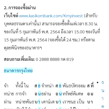
2. การจองซื้อผ่าน
เว็บไซต์
www.kasikornbank.com/Kmyinvest
(สำหรับ
บุคคลธรรมดาเท่านั้น) สามารถจองซื้อตั้งแต่เวลา 8.30 น.
ของวันที่ 5 กุมภาพันธ์ พ.ศ. 2564 ถึงเวลา 15.00 ของวันที่
15 กุมภาพันธ์ พ.ศ. 2564 (จองซื้อได้ 24 ชม.) หรือตาม
ดุลยพินิจของธนาคารฯ
สอบถามเพิ่มเติม:
0 2888 8888
กด 819
ธนาคารกรุงไทย
ธ
จํา
ทั้งนี้ ใน
ส
ธ
จำหน่า
ส
ธ
พันธบัตรออม
ส
ที่
น
หน่าย
การจํา
อ
น
ยผ่าน
อ
น
ทรัพย์พิเศษ
อ
ม
า
ผ่าน
หน่ายพันธ
บ
า
เคาน์เต
บ
า
เราชนะ เป็น
บ
า
ค