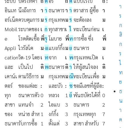
ระบบ
บัตรให้คํา
ถ
ค
อร์
ถ
ค
แบบไร้ใบ
ถ
:
า
อินเท
นึงถึงการ
า
า
ธนาคาร
า
า
ตราสาร ผู้ซื้อ
า
ร
อร์เ
น็ต
ควบคุมการ
ม
ร
กรุงเทพ
ม
ร
จะต้องลง
ม
ก
Mobil
ระบาดของ
เ
ก
ทุกสาขา
เ
ไ
ทะเบียนก่อน
เ
สิ
e
โรคติดเชื้อ
พิ่
รุ
โมบาย
พิ่
ท
การซื้อ ซึ่ง
พิ่
ก
Appli
ไวรัสโค
ม
งเ
แบงก์กิ้ง
ม
ย
ธนาคาร
ม
ร
cation
วิด
-19
โดย
เ
ท
จาก
เ
พ
กรุงเทพเปิด
เ
ไ
และ
เป็นไป
ติ
พ
ธนาคาร
ติ
า
ให้ผู้สนใจลง
ติ
ท
เคาน์เ
ตามวิธีการ
ม
กรุงเทพ
ม
ณิ
ทะเบียนเพื่อ
ม
ย
ตอร์
ของแต่ละ
:
และบัว
:
ช
ขอมีเลขที่ผู้ถือ
:
ธ
ทุก
ธนาคารตัว
0
หลวง
1
ย์
พันธบัตรได้ที่
0
น
สาขา
แทนจํา
2
ไอแบ
3
ธนาคาร
2
า
ของ
หน่าย สําห
1
งก์กิ้ง
3
กรุงเทพทุก
7
ค
ธนาคา
รับการซื้อ
1
ตั้งแต่
3
สาขา สำหรับ
7