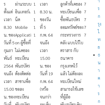
า
ร
ผ่านระบบ
1
เวลา
ลูกค้าที่เคยลง
7
ร
ตั้งแต่
อินเทอร์เ
1
8.30 น.
ทะเบียนเพื่อ
7
ก
เวลา
น็ต
1
ของวัน
ซื้อพันธบัตร
7
รุง
8.30
Mobile
1
ที่ 5
ออมทรัพย์ของ
7
ไ
น
.
ของ
Applicati
1
ก.พ. 64
กระทรวงการ
7
ท
วันที่
5
on
ผู้ซื้อที่
จนถึง
คลัง แบบไร้ใบ
ย
กุมภา
ไม่เคยลง
เวลา
ตราสาร กับ
ธ
พันธ์
ทะเบียน
15.00
ธนาคาร
น
2564
พันธบัตร
น. ของ
กรุงเทพไว้
า
จนถึง
ต้องติดต่อ
วันที่ 19
แล้ว ไม่ต้องลง
ค
เวลา
สาขาเพื่อ
ก.พ. 64
ทะเบียนใหม่
า
15.00
ขอลง
(หรือ
สามารถใช้เลข
ร
น
.
ของ
ทะเบียน
จนกว่า
ที่ผู้ถือ
ก
วันที่
พันธบัตร
จะเต็ม
พันธบัตรเดิม