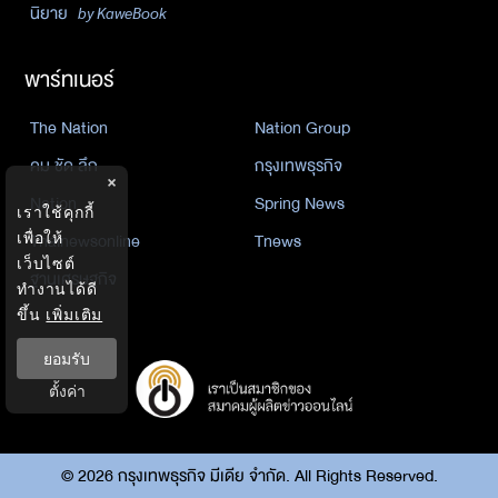
นิยาย
by KaweBook
พาร์ทเนอร์
The Nation
Nation Group
คม ชัด ลึก
กรุงเทพธุรกิจ
×
Nation
Spring News
เราใช้คุกกี้
Thainewsonline
Tnews
เพื่อให้
เว็บไซต์
ฐานเศรษฐกิจ
ทำงานได้ดี
ขึ้น
เพิ่มเติม
ยอมรับ
ตั้งค่า
©
2026
กรุงเทพธุรกิจ มีเดีย จำกัด. All Rights Reserved.