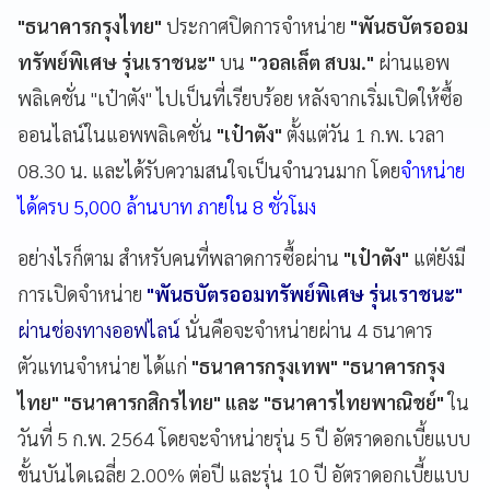
"ธนาคารกรุงไทย"
ประกาศปิดการจำหน่าย
"พันธบัตรออม
ทรัพย์พิเศษ รุ่น
เรา
ชนะ"
บน
"วอลเล็ต
สบม."
ผ่านแอพ
พลิเคชั่น "
เป๋าตัง"
ไปเป็นที่เรียบร้อย หลังจากเริ่มเปิดให้ซื้อ
ออนไลน์ในแอพพลิเคชั่น
"เป๋าตัง"
ตั้งแต่วัน 1 ก.พ. เวลา
08.30 น. และได้รับความสนใจเป็นจำนวนมาก
โดย
จำหน่าย
ได้ครบ 5,000 ล้านบาท ภายใน 8 ชั่วโมง
อย่างไรก็ตาม สำหรับคนที่พลาดการซื้อผ่าน
"
เป๋าตัง
"
แต่ยังมี
การเปิดจำหน่าย
"พันธบัตรออมทรัพย์พิเศษ รุ่น
เรา
ชนะ"
ผ่านช่องทางออฟไลน์
นั่นคือ
จะจำหน่ายผ่าน 4 ธนาคาร
ตัวแทนจำหน่าย ได้แก่
"ธนาคารกรุงเทพ" "ธนาคารกรุง
ไทย" "ธนาคารกสิกรไทย" และ "ธนาคารไทยพาณิชย์"
ใน
วันที่ 5 ก.พ. 2564​
โดยจะจำหน่ายรุ่น 5 ปี อัตราดอกเบี้ยแบบ
ขั้นบันไดเฉลี่ย 2.00% ต่อปี และรุ่น 10 ปี อัตราดอกเบี้ยแบบ