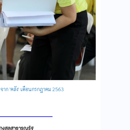
า' จาก 'คลัง' เดือนกรกฎาคม 2563
้งกงสุลสาธารณรัฐ