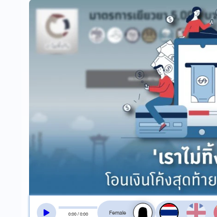
สลับเสียงอ่าน
0
:
00
/
0
:
00