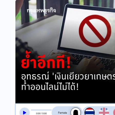
สลับเสียงอ่าน
0
:
00
/
0
:
00