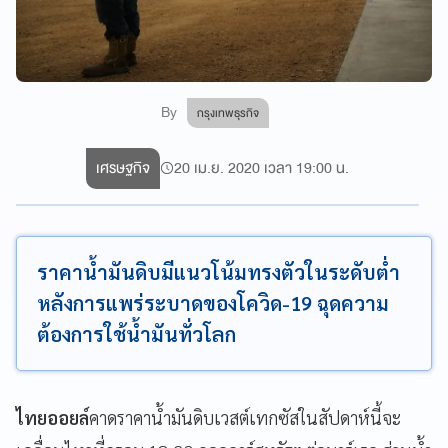
By
กรุงเทพธุรกิจ
เศรษฐกิจ
20 เม.ย. 2020 เวลา 19:00 น.
ราคาน้ำมันดิบมีแนวโน้มทรงตัวในระดับต่ำ
หลังการแพร่ระบาดของโควิด-19 ฉุดความ
ต้องการใช้น้ำมันทั่วโลก
ไทยออยล์
คาดราคาน้ำมันดิบเวสต์เทกซัสในสัปดาห์นี้จะ