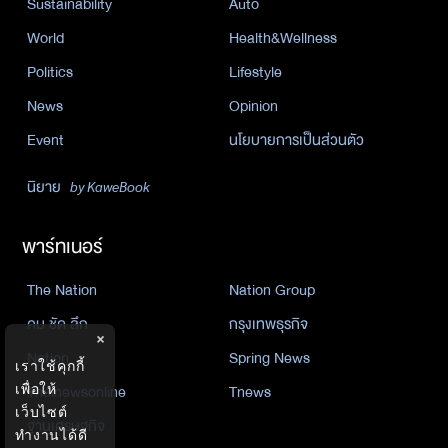
Sustainability
Auto
World
Health&Wellness
Politics
Lifestyle
News
Opinion
Event
นโยบายการเป็นส่วนตัว
นิยาย
by KaweBook
พาร์ทเนอร์
The Nation
Nation Group
คม ชัด ลึก
กรุงเทพธุรกิจ
×
Nation
Spring News
เราใช้คุกกี้
Thainewsonline
Tnews
เพื่อให้
เว็บไซต์
ฐานเศรษฐกิจ
ทำงานได้ดี