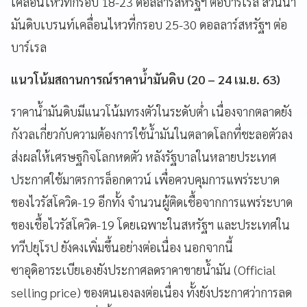
เคลื่อนไหวที่กรอบ 18-23 ดอลลาร์สหรัฐฯ ต่อบาร์เรล ส่วนน้ำ
มันดิบเบรนท์เคลื่อนไหวที่กรอบ 25-30 ดอลลาร์สหรัฐฯ ต่อ
บาร์เรล
แนวโน้มสถานการณ์ราคาน้ำมันดิบ
(20 – 24
เม.ย.
63)
ราคาน้ำมันดิบมีแนวโน้มทรงตัวในระดับต่ำ เนื่องจากตลาดยัง
กังวลเกี่ยวกับความต้องการใช้น้ำมันในตลาดโลกที่ชะลอตัวลง
ส่งผลให้เศรษฐกิจโลกหดตัว หลังรัฐบาลในหลายประเทศ
ประกาศใช้มาตรการล็อกดาวน์ เพื่อควบคุมการแพร่ระบาด
ของไวรัสโควิด-19 อีกทั้ง จำนวนผู้ติดเชื้อจากการแพร่ระบาด
ของเชื้อไวรัสโควิด-19
โดยเฉพาะในสหรัฐฯ และประเทศใน
ทวีปยุโรป ยังคงเพิ่มขึ้นอย่างต่อเนื่อง นอกจากนี้
ซาอุดิอาระเบียเองยังประกาศลดราคาขายน้ำมัน
(Official
selling price)
ของตนเองลงต่อเนื่อง ทั้งยังประกาศว่าการลด