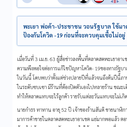
พะเยา พ่อค้า-ประชาชน วอนรัฐบาล ใช้ม
ป้องกันโควิด -19 ก่อนที่จะควบคุมเชื้อไม่อยู่
เมื่อวันที่ 3 เม.ย. 63 ผู้สื่อข่าวลงพื้นที่ตลาดสดพะเยา
ความพึงพอใจต่อการแก้ไขปัญหาโควิด- 19ของทางรัฐบาล
ในวันนี้ โดบพบว่าตั้งแต่ช่วงปลายปีที่แล้วจนถึงต้นปีน
ในระดับซบเซา มีร้านที่ต้องปิดตัวเองไปหลายร้าน ขณะเด
ทำให้ตลาดแทบจะไร้ลูกค้า รายรับแต่ละวันแทบจะไม่เกิ
นายกำธร ทาทาน อายุ 52 ปี เจ้าของร้านสันติ ขายนาฬิกา 
มาการค้าขายในตลาดสดพะเยาอาเขต แย่มากพอแล้ว ตอนนี