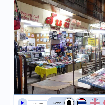
สลับเสียงอ่าน
0
:
00
/
0
:
00