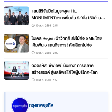
แสนสิริจับมือโนมูระผุดTHE
MONUMENTสาทรเริ่มต้น 9.9ถึง150ล้าน
เจาะHNWIs
10 ส.ค. 2569 | 2:54
โมเดล Regen ฝ่าวิกฤติ ส่งไม้ต่อ SME ไทย
เดิมพัน 6 แสนกิจการ! คัดเลือกไปต่อ
10 ส.ค. 2569 | 2:00
ถอดรหัส 'ซีพีเอฟ-นันยาง' การตลาด
สร้างสรรค์ สู่ผลลัพธ์ได้ใจผู้บริโภค-โลก
10 ส.ค. 2569 | 1:55
กรุงเทพธุรกิจ