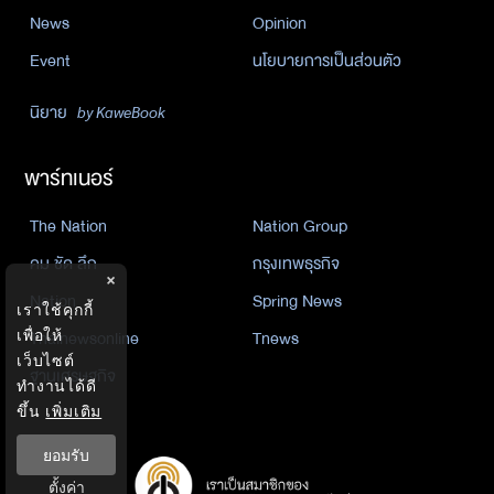
News
Opinion
Event
นโยบายการเป็นส่วนตัว
นิยาย
by KaweBook
พาร์ทเนอร์
The Nation
Nation Group
คม ชัด ลึก
กรุงเทพธุรกิจ
×
Nation
Spring News
เราใช้คุกกี้
เพื่อให้
Thainewsonline
Tnews
เว็บไซต์
ฐานเศรษฐกิจ
ทำงานได้ดี
ขึ้น
เพิ่มเติม
ยอมรับ
ตั้งค่า