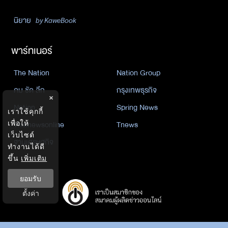
นิยาย
by KaweBook
พาร์ทเนอร์
The Nation
Nation Group
คม ชัด ลึก
กรุงเทพธุรกิจ
×
Nation
Spring News
เราใช้คุกกี้
เพื่อให้
Thainewsonline
Tnews
เว็บไซต์
ฐานเศรษฐกิจ
ทำงานได้ดี
ขึ้น
เพิ่มเติม
ยอมรับ
ตั้งค่า