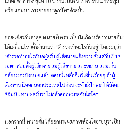
นักศึกษาสาวอายุแค่ 18 ปี รวมไปถึง น.ส.หทัยรัตน์ วิทยพูม
หรือ แอนนา ภรรยาของ "
ลูกนัท
" ด้วยนั้น
ขณะเดียวกันล่าสุด
ทนายษิทรา เบี้ยบังเกิด
หรือ "
ทนายตั้ม
"
ได้เคลื่อนไหวตั้งคำถามว่า "ตำรวจทำอะไรกันอยู่" โดยระบุว่า
"ตำรวจทำอะไรกันอยู่ครับ ผู้เสียหายแจ้งความตั้งแต่วันที่ 12
เมษา สอบทั้งผู้เสียหาย แม่ผู้เสียหาย และพยาน แถมเก็บ
กล้องวงจรปิดหมดแล้ว ตอนนี้เหยื่อก็เพิ่มขึ้นเรื่อยๆ ถ้าผู้
ต้องหาหนีออกนอกประเทศไปก่อนจะทำยังไง อย่าให้สังคม
ติฉินนินทานะครับว่า ไม่กล้าออกหมายจับไฮโซ"
นอกจากนี้ ทนายตั้ม ได้ออกมาเผย
ภาพห้อง
โดยระบุว่าเป็น