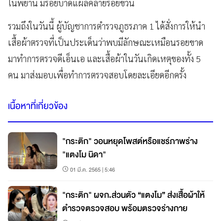
ในพยาน มีรอยบาดแผลคล้ายรอยข่วน
รวมถึงในวันนี้ ผู้บัญชาการตำรวจภูธรภาค 1 ได้สั่งการให้นำ
เสื้อผ้าตรวจที่เป็นประเด็นว่าพบมีลักษณะเหมือนรอยขาด
มาทำการตรวจดีเอ็นเอ และเสื้อผ้าในวันเกิดเหตุของทั้ง 5
คน มาส่งมอบเพื่อทำการตรวจสอบโดยละเอียดอีกครั้ง
เนื้อหาที่เกี่ยวข้อง
"กระติก" วอนหยุดโพสต์หรือแชร์ภาพร่าง
"แตงโม นิดา"
01 มี.ค. 2565 | 5:46
"กระติก" ผจก.ส่วนตัว “แตงโม” ส่งเสื้อผ้าให้
ตำรวจตรวจสอบ พร้อมตรวจร่างกาย