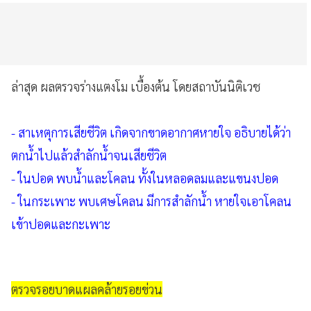
ล่าสุด ผลตรวจร่างแตงโม เบื้องต้น โดยสถาบันนิติเวช
- สาเหตุการเสียชีวิต เกิดจากขาดอากาศหายใจ อธิบายได้ว่า
ตกน้ำไปแล้วสำลักน้ำจนเสียชีวิต
- ในปอด พบน้ำและโคลน ทั้งในหลอดลมและแขนงปอด
- ในกระเพาะ พบเศษโคลน มีการสำลักน้ำ หายใจเอาโคลน
เข้าปอดและกะเพาะ⁣
ตรวจรอยบาดแผลคล้ายรอยข่วน