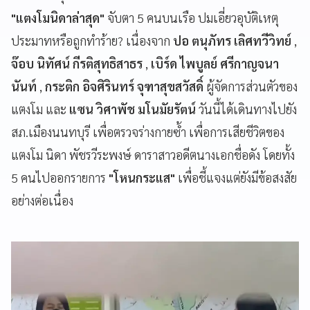
"แตงโมนิดาล่าสุด"
จับตา 5 คนบนเรือ ปมเอี่ยวอุบัติเหตุ
ประมาทหรือถูกทำร้าย? เนื่องจาก
ปอ ตนุภัทร เลิศทวีวิทย์
,
จ๊อบ นิทัศน์ กีรติสุทธิสาธร
,
เบิร์ด ไพบูลย์ ศรีกาญจนา
นันท์
,
กระติก อิจศิรินทร์ จุฑาสุขสวัสดิ์
ผู้จัดการส่วนตัวของ
แตงโม และ
แซน วิศาพัช มโนมัยรัตน์
วันนี้ได้เดินทางไปยัง
สภ.เมืองนนทบุรี เพื่อตรวจร่างกายซ้ำ เพื่อการเสียชีวิตของ
แตงโม นิดา พัชรวีระพงษ์ ดาราสาวอดีตนางเอกชื่อดัง โดยทั้ง
5 คนไปออกรายการ
"โหนกระแส"
เพื่อชี้แจงแต่ยังมีข้อสงสัย
อย่างต่อเนื่อง