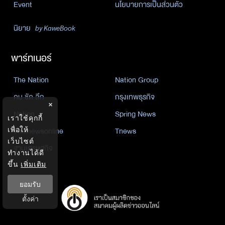
Event
นโยบายการเป็นส่วนตัว
นิยาย
by KaweBook
พาร์ทเนอร์
The Nation
Nation Group
คม ชัด ลึก
กรุงเทพธุรกิจ
×
Nation
Spring News
เราใช้คุกกี้
Thainewsonline
Tnews
เพื่อให้
เว็บไซต์
ฐานเศรษฐกิจ
ทำงานได้ดี
ขึ้น
เพิ่มเติม
ยอมรับ
ตั้งค่า