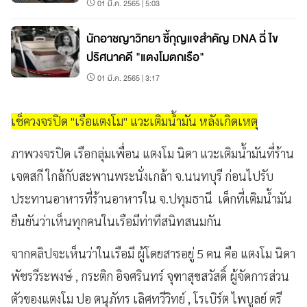
01 มี.ค. 2565 | 5:03
นักอาชญาวิทยา ชี้กุญแจสำคัญ DNA ฉี่ ไข
ปริศนาคดี "แตงโมตกเรือ"
01 มี.ค. 2565 | 3:17
เช็ควงจรปิด "เรือแตงโม" แวะเติมน้ำมัน หลังเกิดเหตุ
ภาพวงจรปิด เรือกลุ่มเพื่อน แตงโม นิดา แวะเติมน้ำมันที่ร้าน
เจตสกี ใกล้กับสะพานพระนั่งเกล้า จ.นนทบุรี ก่อนไปรับ
ประทานอาหารที่ร้านอาหารใน จ.ปทุมธานี เด็กที่เติมน้ำมัน
ยืนยันว่าเห็นทุกคนในเรือมีท่าทีสนิทสนมกัน
จากคลิปจะเห็นว่าในเรือมี ผู้โดยสารอยู่ 5 คน คือ แตงโม นิดา
พัชรวีระพงษ์ , กระติก อิจศรินทร์ จุฑาสุขสวัสดิ์ ผู้จัดการส่วน
ตัวของแตงโม ปอ ตนุภัทร เลิศทวีวิทย์ , โรเบิร์ต ไพบูลย์ ตรี