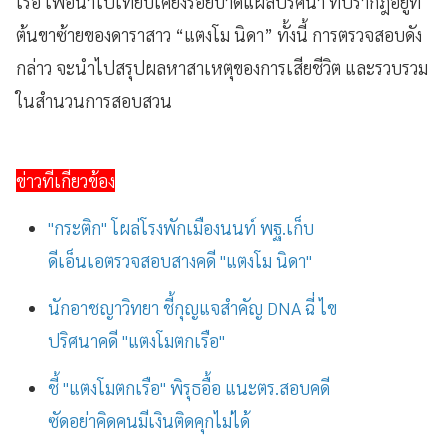
เรือ เพื่อนำไปเทียบเคียงรอยบาดแผลปริศนา ที่ปรากฎอยู่ที่
ต้นขาซ้ายของดาราสาว “แตงโม นิดา” ทั้งนี้ การตรวจสอบดัง
กล่าว จะนำไปสรุปผลหาสาเหตุของการเสียชีวิต และรวบรวม
ในสำนวนการสอบสวน
ข่าวที่เกี่ยวข้อง
"กระติก" โผล่โรงพักเมืองนนท์ พฐ.เก็บ
ดีเอ็นเอตรวจสอบสางคดี "แตงโม นิดา"
นักอาชญาวิทยา ชี้กุญแจสำคัญ DNA ฉี่ ไข
ปริศนาคดี "แตงโมตกเรือ"
ชี้ "แตงโมตกเรือ" พิรุธอื้อ แนะตร.สอบคดี
ซัดอย่าคิดคนมีเงินติดคุกไม่ได้