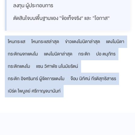
ลงทุน ผู้ประกอบการ
ตัดสินใจบนพื้นฐานของ “ข้อเท็จจริง” และ “โอกาส”
โหนกระแส
โหนกระแสล่าสุด
ข่าวแตงโมนิดาล่าสุด
แตงโมนิดา
กระติกผจกแตงโม
แตงโมนิดาล่าสุด
กระติก
ปอ ตนุภัทร
กระติกแตงโม
แซน วิศาพัช มโนมัยรัตน์
กระติก อิจศรินทร์ ผู้จัดการแตงโม
จ๊อบ นิทัศน์ กีรติสุทธิสาธร
เบิร์ด ไพบูลย์ ศรีกาญจนานันท์