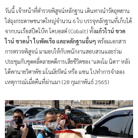
วันนี้ เจ้าหน้าที่ตำรวจพิสูจน์หลักฐาน เดินทางนำวัตถุพยาน
ใส่ถุงกระดาษขนาดใหญ่จำนวน 6 ใบ บรรจุหลักฐานที่เก็บได้
จากบนเรือสปีดโบ๊ท โคบอลต์ (Cobalt) ทั้ง
แก้วไวน์ ขวด
ไวน์ ขวดน้ำ ใบพัดเรือ และหลักฐานอื่นๆ
พร้อมเอกสาร
การตรวจพิสูจน์ มามอบให้กับพนักงานสอบสวนและร่วม
ประชุมกับชุดคลี่คลายคดีการเสียชีวิตของ "แตงโม นิดา" หลัง
ได้พานายวิศาพัช มโนมัยรัตน์ หรือ แซน ไปทำการจำลอง
เหตุการณ์เมื่อคืนที่ผ่านมา (28 กุมภาพันธ์ 2565)