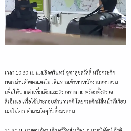
เวลา 10.30 น. น.ส.อิจศรินทร์ จุฑาสุขสวัสดิ์ หรือกระติก
ผจก.ส่วนตัวของแตงโม เดินทางเข้าพบพนักงานสอบสวน
เพื่อให้ปากคำเพิ่มเติมและตรวจร่างกาย พร้อมทั้งตรวจ
ดีเอ็นเอ เพื่อใช้ประกอบสำนวนคดี โดยกระติกมีสีหน้าที่เรียบ
เฉยไม่ตอบคำถามใดๆกับสื่อมวลชน
11.30 น. นายตนุภัทร เลิศทวีวิทย์ หรือ ปอ นายนิทัศน์ กีรติ