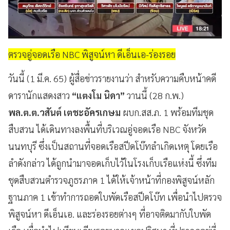
ตรวจอู่จอดเรือ NBC พิสูจน์หา ดีเอ็นเอ-ร่องรอย
วันนี้ (1 มี.ค. 65) ผู้สื่อข่าวรายงานว่า สำหรับความคืบหน้าคดี
ดารานักแสดงสาว
“แตงโม นิดา”
วานนี้ (28 ก.พ.)
พล.ต.ต.วสันต์ เตชะอัครเกษม
ผบก.สส.ภ. 1 พร้อมทีมชุด
สืบสวน ได้เดินทางลงพื้นที่บริเวณอู่จอดเรือ NBC จังหวัด
นนทบุรี ซึ่งเป็นสถานที่จอดเรือสปีดโบ๊ทลำเกิดเหตุ โดยเรือ
ลำดังกล่าว ได้ถูกนำมาจอดเก็บไว้ในโรงเก็บเรือแห่งนี้ ซึ่งทีม
ชุดสืบสวนตำรวจภูธรภาค 1 ได้ให้เจ้าหน้าที่กองพิสูจน์หลัก
ฐานภาค 1 เข้าทำการถอดใบพัดเรือสปีดโบ๊ท เพื่อนำไปตรวจ
พิสูจน์หา ดีเอ็นเอ. และร่องรอยต่างๆ ที่อาจติดมากับใบพัด