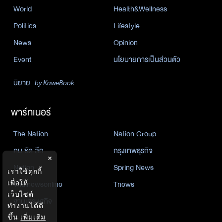
World
Health&Wellness
Politics
Lifestyle
News
Opinion
Event
นโยบายการเป็นส่วนตัว
นิยาย
by KaweBook
พาร์ทเนอร์
The Nation
Nation Group
คม ชัด ลึก
กรุงเทพธุรกิจ
×
Nation
Spring News
เราใช้คุกกี้
Thainewsonline
Tnews
เพื่อให้
เว็บไซต์
ฐานเศรษฐกิจ
ทำงานได้ดี
ขึ้น
เพิ่มเติม