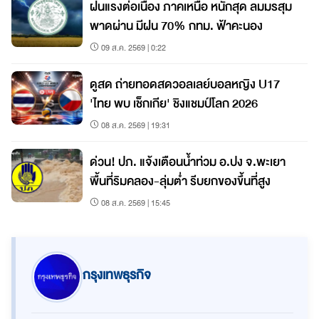
ฝนแรงต่อเนื่อง ภาคเหนือ หนักสุด ลมมรสุม
พาดผ่าน มีฝน 70% กทม. ฟ้าคะนอง
09 ส.ค. 2569 | 0:22
ดูสด ถ่ายทอดสดวอลเลย์บอลหญิง U17
'ไทย พบ เช็กเกีย' ชิงแชมป์โลก 2026
08 ส.ค. 2569 | 19:31
ด่วน! ปภ. แจ้งเตือนน้ำท่วม อ.ปง จ.พะเยา
พื้นที่ริมคลอง-ลุ่มต่ำ รีบยกของขึ้นที่สูง
08 ส.ค. 2569 | 15:45
กรุงเทพธุรกิจ