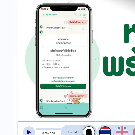
สลับเสียงอ่าน
0
:
00
/
0
:
00