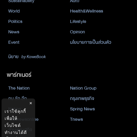
Sustainability
Auto
World
Health&Wellness
Politics
Lifestyle
News
Opinion
Event
นโยบายการเป็นส่วนตัว
นิยาย
by KaweBook
พาร์ทเนอร์
The Nation
Nation Group
คม ชัด ลึก
กรุงเทพธุรกิจ
×
Nation
Spring News
เราใช้คุกกี้
เพื่อให้
Thainewsonline
Tnews
เว็บไซต์
ฐานเศรษฐกิจ
ทำงานได้ดี