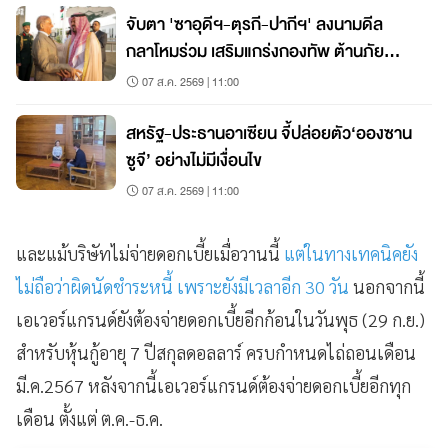
จับตา 'ซาอุดีฯ-ตุรกี-ปากีฯ' ลงนามดีล
กลาโหมร่วม เสริมแกร่งกองทัพ ต้านภัย
คุกคาม
07 ส.ค. 2569 | 11:00
สหรัฐ-ประธานอาเซียน จี้ปล่อยตัว‘อองซาน
ซูจี’ อย่างไม่มีเงื่อนไข
07 ส.ค. 2569 | 11:00
และแม้บริษัทไม่จ่ายดอกเบี้ยเมื่อวานนี้
แต่ในทางเทคนิคยัง
ไม่ถือว่าผิดนัดชำระหนี้ เพราะยังมีเวลาอีก 30 วัน
นอกจากนี้
เอเวอร์แกรนด์ยังต้องจ่ายดอกเบี้ยอีกก้อนในวันพุธ (29 ก.ย.)
สำหรับหุ้นกู้อายุ 7 ปีสกุลดอลลาร์ ครบกำหนดไถ่ถอนเดือน
มี.ค.2567 หลังจากนี้เอเวอร์แกรนด์ต้องจ่ายดอกเบี้ยอีกทุก
เดือน ตั้งแต่ ต.ค.-ธ.ค.