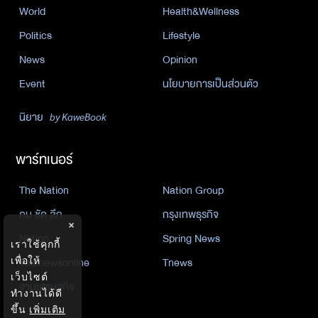
World
Health&Wellness
Politics
Lifestyle
News
Opinion
Event
นโยบายการเป็นส่วนตัว
นิยาย
by KaweBook
พาร์ทเนอร์
The Nation
Nation Group
คม ชัด ลึก
กรุงเทพธุรกิจ
×
Nation
Spring News
เราใช้คุกกี้
Thainewsonline
Tnews
เพื่อให้
เว็บไซต์
ฐานเศรษฐกิจ
ทำงานได้ดี
ขึ้น
เพิ่มเติม