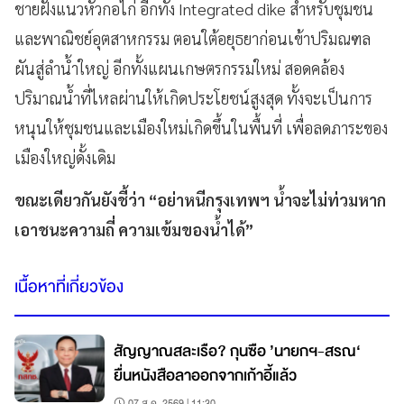
ชายฝั่งแนวหัวกอไก่ อีกทั้ง Integrated dike สำหรับชุมชน
และพาณิชย์อุตสาหกรรม ตอนใต้อยุธยาก่อนเข้าปริมณฑล
ผันสู่ลำน้ำใหญ่ อีกทั้งแผนเกษตรกรรมใหม่ สอดคล้อง
ปริมาณน้ำที่ไหลผ่านให้เกิดประโยชน์สูงสุด ทั้งจะเป็นการ
หนุนให้ชุมชนและเมืองใหม่เกิดขึ้นในพื้นที่ เพื่อลดภาระของ
เมืองใหญ่ดั้งเดิม
ขณะเดียวกันยังชี้ว่า “อย่าหนีกรุงเทพฯ น้ำจะไม่ท่วมหาก
เอาชนะความถี่ ความเข้มของน้ำได้”
เนื้อหาที่เกี่ยวข้อง
สัญญาณสละเรือ? กุนซือ ’นายกฯ-สรณ‘
ยื่นหนังสือลาออกจากเก้าอี้แล้ว
07 ส.ค. 2569 | 11:30