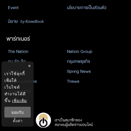
Event
นโยบายการเป็นส่วนตัว
นิยาย
by KaweBook
พาร์ทเนอร์
The Nation
Nation Group
คม ชัด ลึก
กรุงเทพธุรกิจ
×
Nation
Spring News
เราใช้คุกกี้
เพื่อให้
Thainewsonline
Tnews
เว็บไซต์
ฐานเศรษฐกิจ
ทำงานได้ดี
ขึ้น
เพิ่มเติม
ยอมรับ
ตั้งค่า