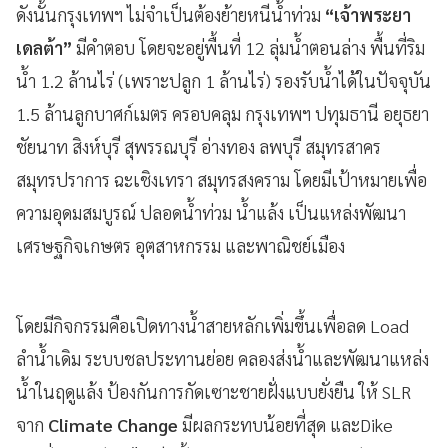
ดังนั้นกรุงเทพฯ ไม่จำเป็นต้องย้ายหนีน้ำท่วม
“เจ้าพระยา
เดลต้า”
มีคำตอบ โดยจะอยู่พื้นที่ 12 ลุ่มน้ำตอนล่าง พื้นที่ริม
น้ำ 1.2 ล้านไร่ (เพราะปลูก 1 ล้านไร่) รองรับน้ำได้ในปัจจุบัน
1.5 ล้านลูกบาศก์เมตร ครอบคลุม กรุงเทพฯ ปทุมธานี อยุธยา
ชัยนาท สิงห์บุรี สุพรรณบุรี อ่างทอง ลพบุรี สมุทรสาคร
สมุทรปราการ ฉะเชิงเทรา สมุทรสงคราม โดยมีเป้าหมายเพื่อ
ความอุดมสมบูรณ์ ปลอดน้ำท่วม น้ำแล้ง เป็นแหล่งพัฒนา
เศรษฐกิจเกษตร อุตสาหกรรม และพาณิชย์เมือง
โดยมีกิจกรรมคือเปิดทางน้ำสายหลักเพิ่มขึ้นเพื่อลด Load
ลำน้ำเดิม ระบบชลประทานย่อย คลองส่งน้ำและพัฒนาแหล่ง
น้ำในฤดูแล้ง ป้องกันการกัดเซาะชายฝั่งแบบยั่งยืน ให้ SLR
จาก
Climate Change
มีผลกระทบน้อยที่สุด และDike