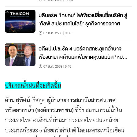
มติบอร์ด ‘ไทยคม’ ไฟเขียวเปลี่ยนชื่อบริษัท สู่
‘กัลฟ์ สเปซ เทคโนโลยี’ รุกกิจการอวกาศ
07 ส.ค. 2569 | 9:06
อดีตป.ป.ช.ซัด 4 บอร์ดกสทช.ลุแก่อำนาจ
ฟ้องนายกฯค้านมติฟันขาดคุณสมบัติ ‘หมอ
สรณ’
07 ส.ค. 2569 | 8:48
ปริมาณน้ำฝนที่จะเกิดขึ้น
ด้าน สุทัศน์ วีสกุล ผู้อำนวยการสถาบันสารสนเทศ
ทรัพยากรน้ำ (องค์การมหาชน) ชี้ว่า
สถานการณ์น้ำใน
ประเทศไทย 8 เดือนที่ผ่านมา ประเทศไทยฝนตกน้อย
ประมาณร้อยละ 5 น้อยกว่าค่าปกติ โดยเฉพาะเหนือเขื่อน