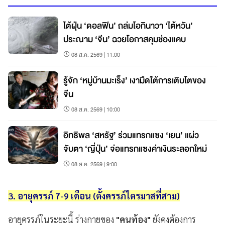
ไต้ฝุ่น ‘ดอลฟิน’ ถล่มโอกินาวา ‘ไต้หวัน’
ประณาม ‘จีน’ ฉวยโอกาสคุมช่องแคบ
08 ส.ค. 2569 | 11:00
รู้จัก ‘หมู่บ้านมะเร็ง’ เงามืดใต้การเติบโตของ
จีน
08 ส.ค. 2569 | 10:00
อิทธิพล ‘สหรัฐ’ ร่วมแทรกแซง ‘เยน’ แผ่ว
จับตา ‘ญี่ปุ่น’ จ่อแทรกแซงค่าเงินระลอกใหม่
08 ส.ค. 2569 | 9:00
3. อายุครรภ์ 7-9 เดือน (ตั้งครรภ์ไตรมาสที่สาม)
อายุครรภ์ในระยะนี้ ร่างกายของ
"คนท้อง"
ยังคงต้องการ