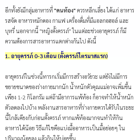
อีกทั้งยังมีกลุ่มอาหารที่
"คนท้อง"
ควรหลีกเลี่ยง ได้แก่ อาหาร
รสจัด อาหารหมักดอง กาแฟ เครื่องดื่มที่มีแอลกอฮอล์ และ
บุหรี่ นอกจากนี้ "หญิงตั้งครรภ์" ในแต่ละช่วงอายุครรภ์ ก็มี
ความต้องการสารอาหารแตกต่างกันไป ดังนี้
1. อายุครรภ์ 0-3 เดือน (ตั้งครรภ์ไตรมาสแรก)
อายุครรภ์ในช่วงนี้ทารกเริ่มมีการสร้างอวัยวะ แต่ยังไม่มีการ
ขยายขนาดของร่างกายมากนัก น้ำหนักตัวคุณแม่อาจเพิ่มขึ้น
เพียง 1-2 กิโลกรัม แต่ถ้ามีอาการแพ้ท้อง ก็อาจทำให้น้ำหนัก
ตัวลดลงไปบ้าง พลังงานสารอาหารที่ร่างกายควรได้รับในระยะ
นี้ใกล้เคียงกับก่อนตั้งครรภ์ หากแพ้ท้องมากจนทำให้กิน
อาหารได้น้อย วิธีแก้ไขคือแบ่งมื้ออาหารเป็นมื้อย่อยๆ ใน
ปริมาณน้อยลง แล้วกินให้บ่อยขึ้น