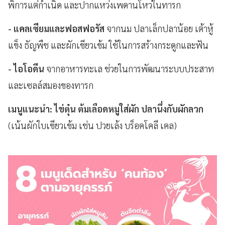
พิการแต่กำเนิด และปากแหว่งเพดานโหว่ในทารก
- แคลเซียมและฟอสฟอรัส
จากนม ปลาเล็กปลาน้อย เต้าหู้
แข็ง ธัญพืช และผักเขียวเข้ม ใช้ในการสร้างกระดูกและฟัน
- ไอโอดีน
จากอาหารทะเล ช่วยในการพัฒนาระบบประสาท
และเซลล์สมองของทารก
เมนูแนะนำ:
ไข่ตุ๋น ต้มเลือดหมูใส่ผัก ปลานึ่งกับผักลวก
(เน้นผักใบเขียวเข้ม เช่น ปวยเล้ง บร็อคโคลี เคล)