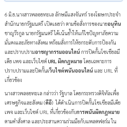
6 มิ.ย.นางสาวพลอยทะเล ลักษมีแสงจันทร์ รองโฆษกประจำ
สำนักนายกรัฐมนตรี เปิดเผยว่า ตามข้อสั่งการของนาย
อนุทิน
ชาญวีรกูล นายกรัฐมนตรี ได้เน้นย้ำให้แก้ไขปัญหาภัยความ
มั่นคงและภัยทางสังคม พร้อมสั่งการให้ยกระดับการป้องกัน
และปราบปราม
อาชญากรรมออนไลน์
การปิดกั้นโซเชียลมี
เดีย เพจ และเว็บไซต์
URL ผิดกฎหมาย
โดยเฉพาะการ
ปราบปรามและปิดกั้น
เว็บไซต์พนันออนไลน์
และ URL ที่
เกี่ยวข้อง
นางสาวพลอยทะเล กล่าวว่า รัฐบาล โดยกระทรวงดิจิทัลเพื่อ
เศรษฐกิจและสังคม (
ดีอี
) ได้ดำเนินการปิดกั้นโซเชียลมีเดีย
เพจ และเว็บไซต์ URL ที่เกี่ยวข้องกับ
การพนันผิดกฎหมาย
ตามคำสั่งศาล และประสานความร่วมมือกับแพลตฟอร์ม ใน