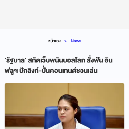
หน้าแรก
News
'รัฐบาล' สกัดเว็บพนันบอลโลก สั่งฟัน อิน
ฟลูฯ ปักลิงก์-ปั่นคอนเทนต์ชวนเล่น