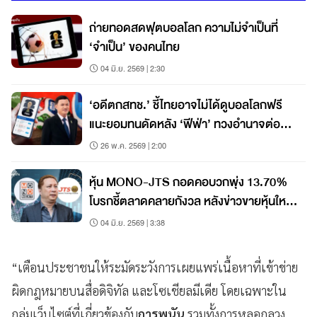
ถ่ายทอดสดฟุตบอลโลก ความไม่จำเป็นที่
‘จำเป็น’ ของคนไทย
04 มิ.ย. 2569 | 2:30
‘อดีตกสทช.’ ชี้ไทยอาจไม่ได้ดูบอลโลกฟรี
แนะยอมทนดัดหลัง ‘ฟีฟ่า’ ทวงอำนาจต่อ
รองระยะยาว
26 พ.ค. 2569 | 2:00
หุ้น MONO-JTS กอดคอบวกพุ่ง 13.70%
โบรกชี้ตลาดคลายกังวล หลังข่าวขายหุ้นใหญ่
ผิดพลาด
04 มิ.ย. 2569 | 3:38
“เตือนประชาชนให้ระมัดระวังการเผยแพร่เนื้อหาที่เข้าข่าย
ผิดกฎหมายบนสื่อดิจิทัล และโซเชียลมีเดีย โดยเฉพาะใน
กลุ่มเว็บไซต์ที่เกี่ยวข้องกับ
การพนัน
รวมทั้งการหลอกลวง