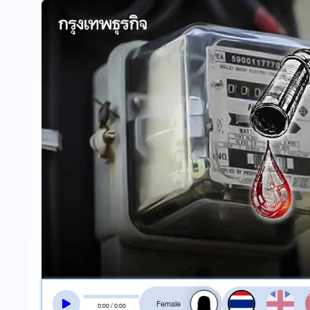
สลับเสียงอ่าน
0
:
00
/
0
:
00