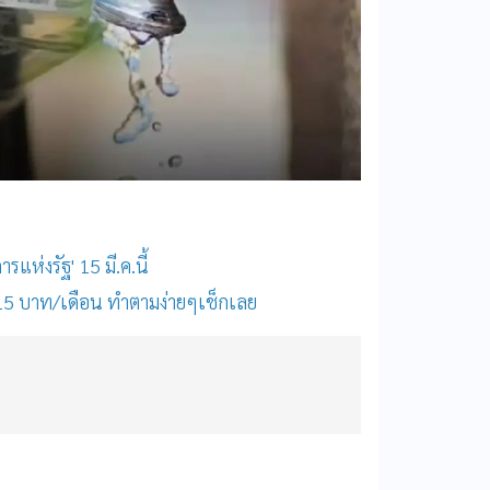
รแห่งรัฐ' 15 มี.ค.นี้
15 บาท/เดือน ทำตามง่ายๆเช็กเลย