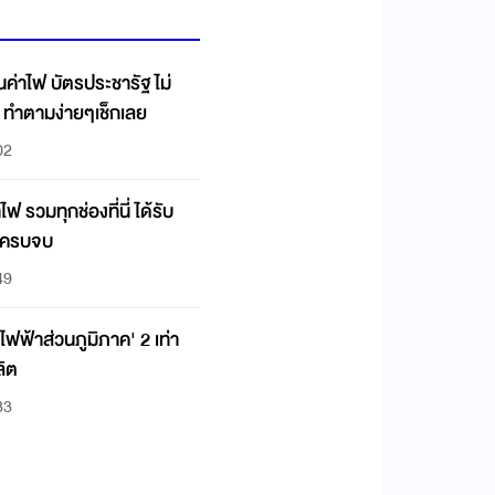
่าไฟ บัตรประชารัฐ ไม่
น ทำตามง่ายๆเช็กเลย
02
ฟ รวมทุกช่องที่นี่ ได้รับ
นไขครบจบ
49
ไฟฟ้าส่วนภูมิภาค' 2 เท่า
ลิต
33