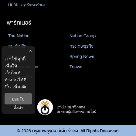
นิยาย
by KaweBook
พาร์ทเนอร์
The Nation
Nation Group
คม ชัด ลึก
กรุงเทพธุรกิจ
×
Nation
Spring News
เราใช้คุกกี้
Thainewsonline
Tnews
เพื่อให้
เว็บไซต์
ฐานเศรษฐกิจ
ทำงานได้ดี
ขึ้น
เพิ่มเติม
ยอมรับ
ตั้งค่า
©
2026
กรุงเทพธุรกิจ มีเดีย จำกัด. All Rights Reserved.