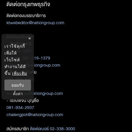
ติดต่อกรุงเทพธุรกิจ
ติดต่อกองบรรณาธิการ
ktwebeditor@nationgroup.com
ติดต่อลงโฆษณา
×
- อัลเลียซ สะอิ
เราใช้คุกกี้
02-338-3561
เพื่อให้
Mobile : 087-519-1379
เว็บไซต์
allias_sae@nationgroup.com
ทำงานได้ดี
- ศิชล ภวัตโณทัย
ขึ้น
เพิ่มเติม
085-255-6753
ยอมรับ
02-338-3325
sichol_paw@nationgroup.com
ตั้งค่า
- เชลงพจน์ บุญซื่อ
081-934-2937
chalengpot@nationgroup.com
สมัครสมาชิก
ติดต่อเบอร์ 02-338-3000