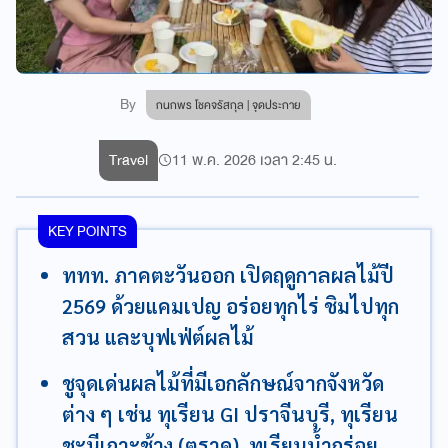
By
กนกพร โชคจรัสกุล | จุดประกาย
Travel
11 พ.ค. 2026 เวลา 2:45 น.
KEY POINTS
ททท. ภาคตะวันออก เปิดฤดูกาลผลไม้ปี
2569 ด้วยแคมเปญ อร่อยทุกไร่ ชิมไปทุก
สวน และบุฟเฟ่ต์ผลไม้
ชูจุดเด่นผลไม้ที่มีเอกลักษณ์จากจังหวัด
ต่าง ๆ เช่น ทุเรียน GI ปราจีนบุรี, ทุเรียน
ชะนีเกาะช้าง (ตราด), ทุเรียนน้ำกร่อย