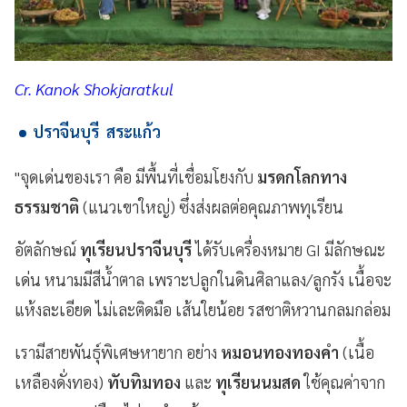
Cr. Kanok Shokjaratkul
ปราจีนบุรี สระแก้ว
"จุดเด่นของเรา คือ มีพื้นที่เชื่อมโยงกับ
มรดกโลกทาง
ธรรมชาติ
(แนวเขาใหญ่) ซึ่งส่งผลต่อคุณภาพทุเรียน
อัตลักษณ์
ทุเรียนปราจีนบุรี
ได้รับเครื่องหมาย GI มีลักษณะ
เด่น หนามมีสีน้ำตาล เพราะปลูกในดินศิลาแลง/ลูกรัง เนื้อจะ
แห้งละเอียด ไม่เละติดมือ เส้นใยน้อย รสชาติหวานกลมกล่อม
เรามีสายพันธุ์พิเศษหายาก อย่าง
หมอนทองทองคำ
(เนื้อ
เหลืองดั่งทอง)
ทับทิมทอง
และ
ทุเรียนนมสด
ใช้คุณค่าจาก