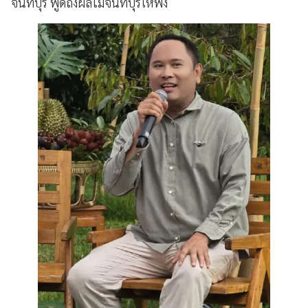
จันทบุรี พูดถึงผลไม้จันทบุรีให้ฟัง