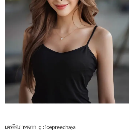
เครดิตภาพจาก ig : icepreechaya