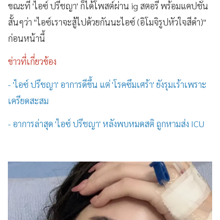
ขณะที่ 'ไอซ์ ปรีชญา' ก็ได้โพสต์ผ่าน ig สตอรี่ พร้อมแคปชั่น
สั้นๆว่า "ไอซ์เราจะสู้ไปด้วยกันนะไอซ์ (อิโมจิรูปหัวใจสีดำ)"
ก่อนหน้านี้
ข่าวที่เกี่ยวข้อง
- 'ไอซ์ ปรีชญา' อาการดีขึ้น แต่ 'โรคซึมเศร้า' ยังรุมเร้าเพราะ
เครียดสะสม
- อาการล่าสุด 'ไอซ์ ปรีชญา' หลังพบหมดสติ ถูกหามส่ง ICU