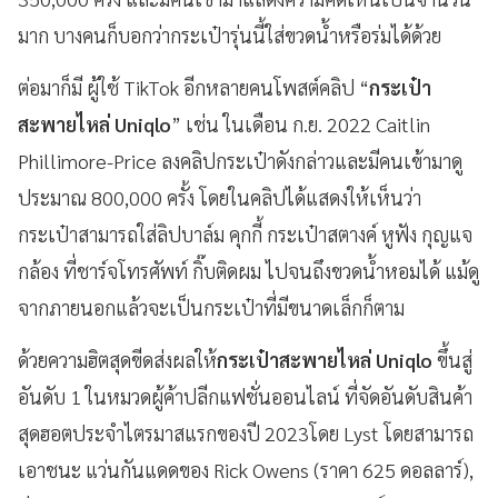
มาก บางคนก็บอกว่ากระเป๋ารุ่นนี้ใส่ขวดน้ำหรือร่มได้ด้วย
ต่อมาก็มี ผู้ใช้ TikTok อีกหลายคนโพสต์คลิป “
กระเป๋า
สะพายไหล่ Uniqlo
” เช่น ในเดือน ก.ย. 2022 Caitlin
Phillimore-Price ลงคลิปกระเป๋าดังกล่าวและมีคนเข้ามาดู
ประมาณ 800,000 ครั้ง โดยในคลิปได้แสดงให้เห็นว่า
กระเป๋าสามารถใส่ลิปบาล์ม คุกกี้ กระเป๋าสตางค์ หูฟัง กุญแจ
กล้อง ที่ชาร์จโทรศัพท์ กิ๊บติดผม ไปจนถึงขวดน้ำหอมได้ แม้ดู
จากภายนอกแล้วจะเป็นกระเป๋าที่มีขนาดเล็กก็ตาม
ด้วยความฮิตสุดขีดส่งผลให้
กระเป๋าสะพายไหล่ Uniqlo
ขึ้นสู่
อันดับ 1 ในหมวดผู้ค้าปลีกแฟชั่นออนไลน์ ที่จัดอันดับสินค้า
สุดฮอตประจำไตรมาสแรกของปี 2023โดย Lyst โดยสามารถ
เอาชนะ แว่นกันแดดของ Rick Owens (ราคา 625 ดอลลาร์),