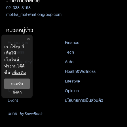
- เมธิกา เมธาพิทักษ์
02-338-3198
metika_met@nationgroup.com
หมวดหมู่ข่าว
×
Economics
Finance
เราใช้คุกกี้
Business
Tech
เพื่อให้
เว็บไซต์
Sustainability
Auto
ทำงานได้ดี
World
Health&Wellness
ขึ้น
เพิ่มเติม
Politics
Lifestyle
ยอมรับ
News
Opinion
ตั้งค่า
Event
นโยบายการเป็นส่วนตัว
นิยาย
by KaweBook