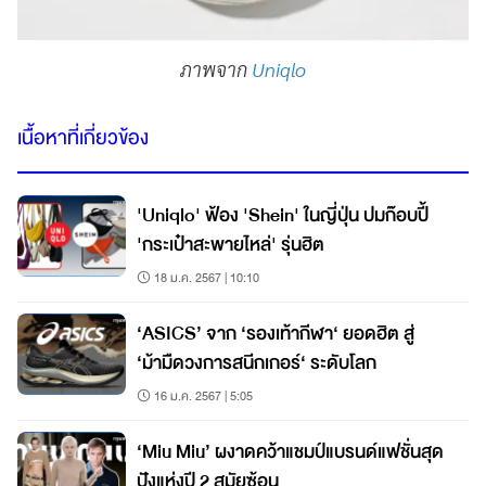
ภาพจาก
Uniqlo
เนื้อหาที่เกี่ยวข้อง
'Uniqlo' ฟ้อง 'Shein' ในญี่ปุ่น ปมก๊อบปี้
'กระเป๋าสะพายไหล่' รุ่นฮิต
18 ม.ค. 2567 | 10:10
‘ASICS’ จาก ‘รองเท้ากีฬา‘ ยอดฮิต สู่
‘ม้ามืดวงการสนีกเกอร์‘ ระดับโลก
16 ม.ค. 2567 | 5:05
‘Miu Miu’ ผงาดคว้าแชมป์แบรนด์แฟชั่นสุด
ปังแห่งปี 2 สมัยซ้อน