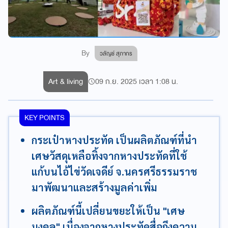
By
วลัญช์ สุภากร
Art & living
09 ก.ย. 2025 เวลา 1:08 น.
KEY POINTS
กระเป๋าหางประทัด เป็นผลิตภัณฑ์ที่นำ
เศษวัสดุเหลือทิ้งจากหางประทัดที่ใช้
แก้บนไอ้ไข่วัดเจดีย์ จ.นครศรีธรรมราช
มาพัฒนาและสร้างมูลค่าเพิ่ม
ผลิตภัณฑ์นี้เปลี่ยนขยะให้เป็น "เศษ
มงคล" เนื่องจากหางประทัดสื่อถึงความ