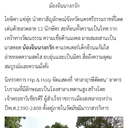
น้องจินนางกวัก
โยษิตา แซ่อุ๋ย นำตราสัญลักษณ์จังหวัดนครศรีธรรมราชที่โดด
เด่นด้วยลวดลาย 12 นักษัตร สะท้อนทั้งความเป็นไทย ราก
เหง้าทางวัฒนธรรม ความเชื่อด้านมงคล มาผสมผสานเป็น
มาสคอต
น้องจินนางกวัก
คาแรคเตอร์เด็กอ้วนแก้มใส
ถ่ายทอดความสดใส อบอุ่นและเป็นมิตร สื่อถึงความอุดม
สมบูรณ์และความมั่งคั่ง
นิทรรศการ Hip & Holy จัดแสดงที่ ‘ศาลาฤาษีดัดตน’ อาคาร
โบราณที่มีลักษณะเป็นโถงศาลาเพดานสูง สร้างโดย
เจ้าพระยาวิเชียรคีรี ผู้สำเร็จราชการเมืองสงขลาระหว่าง
ปีพ.ศ.2390-2408 ตั้งอยู่ภายในวัดมัชฌิมาวาสวรวิหาร