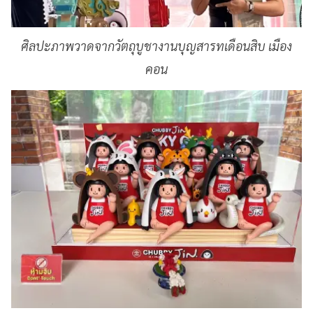
ศิลปะภาพวาดจากวัตถุบูชางานบุญสารทเดือนสิบ เมือง
คอน