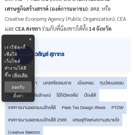
เศรษฐกิจสร้างสรรค์ (องค์การมหาชน)
: สศส. หรือ
Creative Economy Agency (Public Organization): CEA
และ
CEA สงขลา
ร่วมกับพี่น้องชาวใต้ทั้ง
14 จังหวัด
×
เราใช้คุกกี้
วลัญช์ สุภากร
เพื่อให้
เว็บไซต์
ทำงานได้ดี
ขึ้น
เพิ่มเติม
ภาคใต้
สงขลา
นครศรีธรรมราช
เมืองคอน
ทุนวัฒนธรรม
ยอมรับ
มหาวิทยาลัยวลัยลักษณ์
ไอ้ไข่วัดเจดีย์
ปักษ์ใต้
ตั้งค่า
เทศกาลงานออกแบบปักษ์ใต้
Pakk Taii Design Week
PTDW
เทศกาลงานออกแบบปักษ์ใต้ 2568
เศรษฐกิจแห่งความสบายใจ
Creative Nakhon