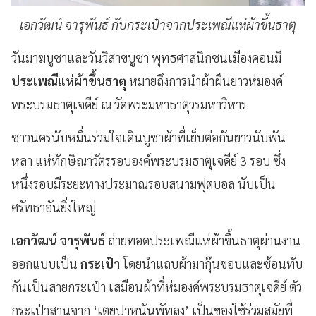
เอกวัฒน์ จารุพันธ์ กับกระเป๋าจากประเพณีแห่ผ้าขึ้นธาตุ
วันมาฆบูชาและวันวิสาขบูชา พุทธศาสนิกชนเมืองคอนมี
ประเพณีแห่ผ้าขึ้นธาตุ
หมายถึงการนำผ้าผืนยาวห่มองค์
พระบรมธาตุเจดีย์ ณ วัดพระมหาธาตุวรมหาวิหาร
ชาวนครนับหมื่นร่วมใจเดินบูชาผ้าที่เย็บต่อกันยาวนับพัน
หลา แห่ทักษิณาวัตรรอบองค์พระบรมธาตุเจดีย์ 3 รอบ ซึ่ง
หนึ่งรอบมีระยะทางประมาณรอบสนามฟุตบอล นับเป็น
ศรัทธาอันยิ่งใหญ่
เอกวัฒน์ จารุพันธ์
ถ่ายทอดประเพณีแห่ผ้าขึ้นธาตุผ่านงาน
ออกแบบเป็น
กระเป๋า
โดยนำแถบผ้ามากุ๊นขอบและซ้อนทับ
กันเป็นสายกระเป๋า เสมือนผ้าที่ห่มองค์พระบรมธาตุเจดีย์ ตัว
กระเป๋าสานจาก ‘เตยปาหนันพัทลุง’ เป็นของใช้ร่วมสมัยที่