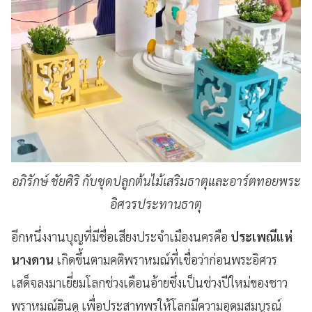
อภิรักษ์ ชัยศิริ กับชุดปลูกต้นไม้เสริมธาตุและ
อาร์ตทอยพระ
อิศวรประทานธาตุ
อีกหนึ่งงานบุญที่มีชื่อเสียงประจำเมืองนครคือ
ประเพณีแห่
นางดาน
เกิดขึ้นตามคติพราหมณ์ที่เชื่อว่าก่อนพระอิศวร
เสด็จลงมาเยี่ยมโลกช่วงเดือนอ้ายซึ่งเป็นช่วงปีใหม่ของชาว
พราหมณ์ฮินดู เพื่อประสาทพรให้โลกมีความอุดมสมบูรณ์