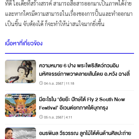
ที่ดี ไอเดียที่สร้างสรรค์ สามารถสื่อสารออกมาเป็นภาพได้ง่าย
และหากใครมีความสามารถในเรื่องของการปั้นและทำออกมา
เป็นชิ้น จับต้องได้ ก็จะทำให้น่าสนใจมากยิ่งขึ้น
เนื้อหาที่เกี่ยวข้อง
ความหมาย 6 ปาง พระโพธิสัตว์กวนอิม
มหัศจรรย์ภาพวาดลายเส้นโดย อ.หวัง ฉางลี่
04 ก.ย. 2567 | 11:18
มีอะไรใน ‘อัยย๊ะ ปักษ์ใต้ Fly 2 South Now
Festival’ อีเวนต์ยกภาคใต้บุกกรุง
05 ก.ย. 2567 | 4:11
อมรพิมล วีรวรรณ ลูกไม้ใต้ต้นด้านศิลปะถ่าย