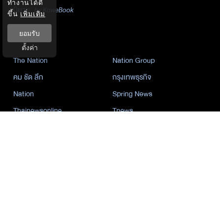
ทำงานได้ดี
นิยาย
by KaweBook
ขึ้น
เพิ่มเติม
ยอมรับ
พาร์ทเนอร์
ตั้งค่า
The Nation
Nation Group
คม ชัด ลึก
กรุงเทพธุรกิจ
Nation
Spring News
Thainewsonline
Tnews
ฐานเศรษฐกิจ
©
2026
กรุงเทพธุรกิจ มีเดีย จำกัด. All Rights Reserved.