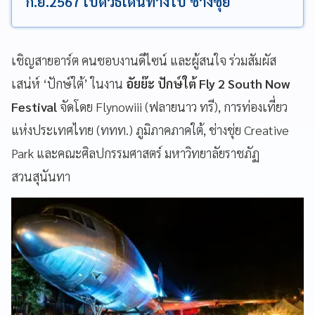
ก.ย.2567 เปิดวิธีเดินทางไป ช่างชุ่ย
เชิญสายอาร์ต คนชอบงานดีไซน์ และผู้สนใจ ร่วมสัมผัส
เสน่ห์ ‘ปักษ์ใต้’ ในงาน
อัยย๊ะ ปักษ์ใต้ Fly 2 South Now
Festival
จัดโดย Flynowiii (ฟลายนาว ทรี), การท่องเที่ยว
แห่งประเทศไทย (ททท.) ภูมิภาคภาคใต้, ช่างชุ่ย Creative
Park และคณะศิลปกรรมศาสตร์ มหาวิทยาลัยราชภัฏ
สวนสุนันทา