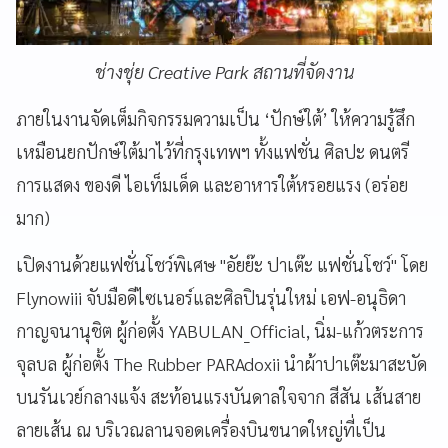
ช่างชุ่ย Creative Park สถานที่จัดงาน
ภายในงานจัดเต็มกิจกรรมความเป็น ‘ปักษ์ใต้’ ให้ความรู้สึก
เหมือนยกปักษ์ใต้มาไว้ที่กรุงเทพฯ ทั้งแฟชั่น ศิลปะ ดนตรี
การแสดง ของดี ไอเท็มเด็ด และอาหารใต้หรอยแรง (อร่อย
มาก)
เปิดงานด้วยแฟชั่นโชว์พิเศษ "อัยย๊ะ ปาเต๊ะ แฟชั่นโชว์" โดย
Flynowiii จับมือดีไซเนอร์และศิลปินรุ่นใหม่ เอฟ-อนุธิดา
กาญจนานุชิต ผู้ก่อตั้ง YABULAN_Official, นิ่ม-แก้วตระการ
จุลบล ผู้ก่อตั้ง The Rubber PARAdoxii นำผ้าปาเต๊ะมาสะบัด
บนรันเวย์กลางแจ้ง สะท้อนแรงบันดาลใจจาก สีสัน เส้นสาย
ลายเส้น ณ บริเวณลานจอดเครื่องบินขนาดใหญ่ที่เป็น