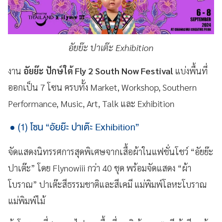
อัยย๊ะ ปาเต๊ะ Exhibition
งาน
อัยย๊ะ ปักษ์ใต้ Fly 2 South Now Festival
แบ่งพื้นที่
ออกเป็น 7 โซน ครบทั้ง Market, Workshop, Southern
Performance, Music, Art, Talk และ Exhibition
(1) โซน “อัยย๊ะ ปาเต๊ะ Exhibition”
จัดแสดงนิทรรศการสุดพิเศษจากเสื้อผ้าในแฟชั่นโชว์ “อัยย๊ะ
ปาเต๊ะ” โดย Flynowiii กว่า 40 ชุด พร้อมจัดแสดง “ผ้า
โบราณ” ปาเต๊ะสีธรรมชาติและสีเคมี แม่พิมพ์โลหะโบราณ
แม่พิมพ์ไม้