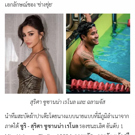
เอกลักษณ์ของ 'ช่างชุ่ย'
สุริศา ซูซานน่า เรโนล และ ฉลามจัส
นำทีมสะบัดผ้าปาเต๊ะโดยนางแบบนายแบบที่มีภูมิลําเนาจาก
ภาคใต้
ซูริ - สุริศา ซูซานน่า เรโนล
รองชนะเลิศ อันดับ 1