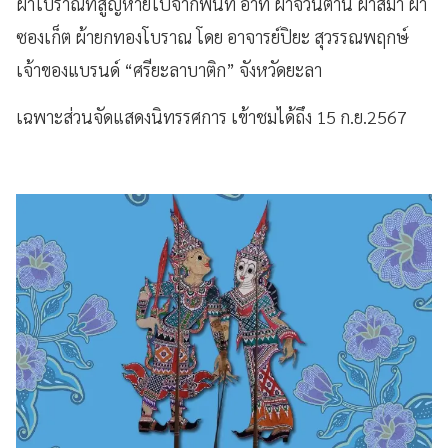
ผ้าโบราณที่สูญหายไปจากพื้นที่ อาทิ ผ้าจวนตานี ผ้าสีมา ผ้า
ซองเก็ต ผ้ายกทองโบราณ โดย อาจารย์ปิยะ สุวรรณพฤกษ์
เจ้าของแบรนด์ “ศรียะลาบาติก” จังหวัดยะลา
เฉพาะส่วนจัดแสดงนิทรรศการ เข้าชมได้ถึง 15 ก.ย.2567