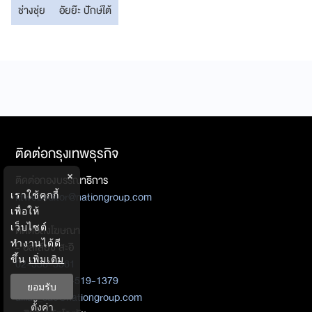
ช่างชุ่ย
อัยย๊ะ ปักษ์ใต้
ติดต่อกรุงเทพธุรกิจ
×
ติดต่อกองบรรณาธิการ
ktwebeditor@nationgroup.com
เราใช้คุกกี้
เพื่อให้
เว็บไซต์
ติดต่อลงโฆษณา
ทำงานได้ดี
- อัลเลียซ สะอิ
ขึ้น
เพิ่มเติม
02-338-3561
Mobile : 087-519-1379
ยอมรับ
allias_sae@nationgroup.com
ตั้งค่า