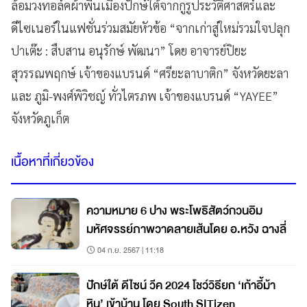
ล้อมวงทอล์คผ้าพื้นเมืองปักษ์ใต้จากกูรูประวัติศาสตร์และ
ดีไซเนอร์ในแฟชั่นร่วมสมัยหัวข้อ “จากเก่าสู่ใหม่รวมใจปลุก
ปาเต๊ะ : สืบสาน อนุรักษ์ พัฒนา” โดย อาจารย์ปิยะ
สุวรรณพฤกษ์ เจ้าของแบรนด์ “ศรียะลาบาติก” จังหวัดยะลา
และ ภูมิ-พงศ์พิวิชญ์ ทั่วไตรภพ เจ้าของแบรนด์ “YAYEE”
จังหวัดภูเก็ต
เนื้อหาที่เกี่ยวข้อง
ความหมาย 6 ปาง พระโพธิสัตว์กวนอิม
มหัศจรรย์ภาพวาดลายเส้นโดย อ.หวัง ฉางลี่
04 ก.ย. 2567 | 11:18
ปักษ์ใต้ ดีไซน์ วีค 2024 โชว์วิธียก ‘เก้าอี้ม้า
หิน’ เข้าบ้าน โดย South SITizen