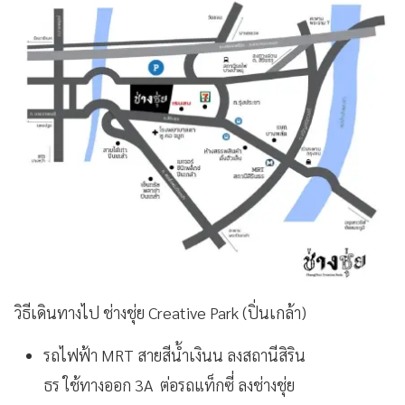
วิธีเดินทางไป ช่างชุ่ย Creative Park (ปิ่นเกล้า)
รถไฟฟ้า MRT สายสีน้ำเงินน ลงสถานีสิริน
ธร ใช้ทางออก 3A ต่อรถแท็กซี่ ลงช่างชุ่ย