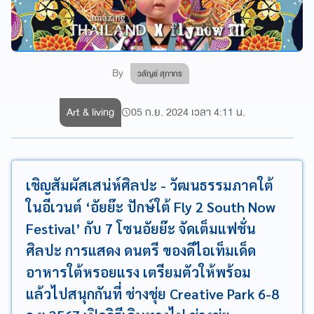
By
วลัญช์ สุภากร
Art & living
05 ก.ย. 2024 เวลา 4:11 น.
เชิญสัมผัสเสน่ห์ศิลปะ - วัฒนธรรมภาคใต้
ในอีเวนต์ ‘อัยย๊ะ ปักษ์ใต้ Fly 2 South Now
Festival’ กับ 7 โซนอัยย๊ะ จัดเต็มแฟชั่น
ศิลปะ การแสดง ดนตรี ของดีไอเท็มเด็ด
อาหารใต้หรอยแรง เตรียมตัวให้พร้อม
แล้วไปสนุกกันที่ ช่างชุ่ย Creative Park 6-8