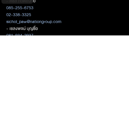
- ศิชล ภวัตโณทัย
085-255-6753
02-338-3325
sichol_paw@nationgroup.com
- เชลงพจน์ บุญซื่อ
081-934-2937
chalengpot@nationgroup.com
สมัครสมาชิก
ติดต่อเบอร์ 02-338-3000
ติดต่อ Media Partners
- เมธิกา เมธาพิทักษ์
02-338-3198
metika_met@nationgroup.com
หมวดหมู่ข่าว
Economics
Finance
Business
Tech