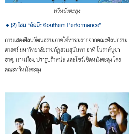
ทวีหนังตะลุง
(2) โซน “อัยย๊ะ Southern Performance”
การแสดงศิลปวัฒนธรรมภาคใต้หาชมยากจากคณะศิลปกรรม
ศาสตร์ มหาวิทยาลัยราชภัฏสวนสุนันทา อาทิ โนราห์บูชา
ธาตุ, นางเมือง, ปรารูปร๊าหน่ะ และโชว์เชิดหนังตะลุง โดย
คณะทวีหนังตะลุง