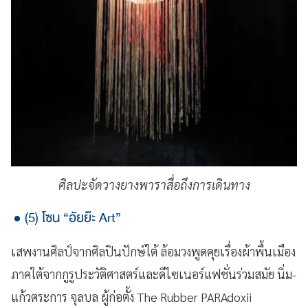
ศิลปะจัดวางยางพาราสื่อถึงการเดินทาง
(5) โซน “อัยย๊ะ Art”
เสพงานศิลป์จากศิลปินปักษ์ใต้ ล้อมวงพูดคุยเรื่องผ้าพื้นเมือง
ภาคใต้จากกูรูประวัติศาสตร์และดีไซเนอร์แฟชั่นร่วมสมัย นิ่ม-
แก้วตระการ จุลบล ผู้ก่อตั้ง The Rubber PARAdoxii