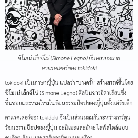
ซิโมเน่ เล็กจ์โน่ (Simone Legno) กับหลากหลาย
คาแรคเตอร์ของ tokidoki
tokidoki เป็นภาษาญี่ปุ่น แปลว่า "บางครั้ง" สร้างสรรค์ขึ้นโดย
ซิโมเน่ เล็กจ์โน่
(Simone Legno) ศิลปินชาวอิตาเลียนซึ่ง
ชื่นชอบและหลงใหลในวัฒนธรรมป๊อปของญี่ปุ่นตั้งแต่วัยเด็ก
คาแรคเตอร์ของ tokidoki จึงเป็นส่วนผสมกันระหว่างการ์ตูน
วัฒนธรรมป๊อปของญี่ปุ่น อะนิเมะและมังงะ ไลฟ์สไตล์แบบ
คนอิตาเลียน และสตรีทอาร์ตแบบอเมริกา