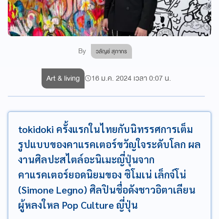
By
วลัญช์ สุภากร
Art & living
16 ม.ค. 2024 เวลา 0:07 น.
tokidoki ครั้งแรกในไทยกับนิทรรศการเต็ม
รูปแบบของคาแรคเตอร์ขวัญใจระดับโลก ผล
งานศิลปะสไตล์อะนิเมะญี่ปุ่นจาก
คาแรคเตอร์ยอดนิยมของ ซิโมเน่ เล็กจ์โน่
(Simone Legno) ศิลปินชื่อดังชาวอิตาเลียน
ผู้หลงใหล Pop Culture ญี่ปุ่น