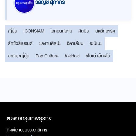
วลัญช์ สุภากร
ญี่ปุ่น
ICONSIAM
ไอคอนสยาม
ศิลปิน
สตรีทอาร์ต
ลักชัวรีแบรนด์
ผลงานศิลปะ
อิตาเลียน
อะนิเมะ
อะนิเมะญี่ปุ่น
Pop Culture
tokidoki
ซิโมเน่ เล็กจ์โน่
ติดต่อกรุงเทพธุรกิจ
ติดต่อกองบรรณาธิการ