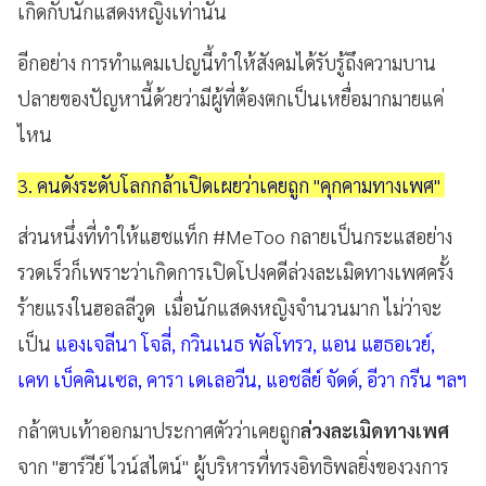
เกิดกับนักแสดงหญิงเท่านั้น
อีกอย่าง การทำแคมเปญนี้ทำให้สังคมได้รับรู้ถึงความบาน
ปลายของปัญหานี้ด้วยว่ามีผู้ที่ต้องตกเป็นเหยื่อมากมายแค่
ไหน
3. คนดังระดับโลกกล้าเปิดเผยว่าเคยถูก "คุกคามทางเพศ"
ส่วนหนึ่งที่ทำให้แฮชแท็ก #MeToo กลายเป็นกระแสอย่าง
รวดเร็วก็เพราะว่าเกิดการเปิดโปงคดีล่วงละเมิดทางเพศครั้ง
ร้ายแรงในฮอลลีวูด เมื่อนักแสดงหญิงจำนวนมาก ไม่ว่าจะ
เป็น
แองเจลีนา โจลี่, กวินเนธ พัลโทรว, แอน แฮธอเวย์,
เคท เบ็คคินเซล, คารา เดเลอวีน, แอชลีย์ จัดด์, อีวา กรีน ฯลฯ
กล้าตบเท้าออกมาประกาศตัวว่าเคยถูก
ล่วงละเมิดทางเพศ
จาก "ฮาร์วีย์ ไวน์สไตน์" ผู้บริหารที่ทรงอิทธิพลยิ่งของวงการ