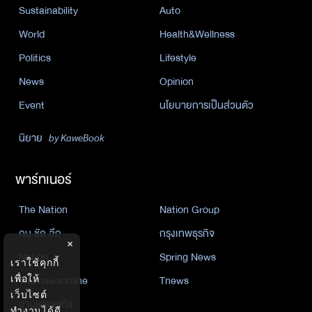
Sustainability
Auto
World
Health&Wellness
Politics
Lifestyle
News
Opinion
Event
นโยบายการเป็นส่วนตัว
นิยาย
by KaweBook
พาร์ทเนอร์
The Nation
Nation Group
คม ชัด ลึก
กรุงเทพธุรกิจ
×
Nation
Spring News
เราใช้คุกกี้
เพื่อให้
Thainewsonline
Tnews
เว็บไซต์
ฐานเศรษฐกิจ
ทำงานได้ดี