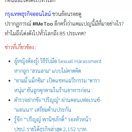
กรุงเทพธุรกิจออนไลน์
ชวนย้อนรอยดู
ปรากฏการณ์
#MeToo
อีกครั้งว่าแคมเปญนี้มีที่มาอย่างไร?
ทำไมถึงโด่งดังไปทั่วโลกถึง 85 ประเทศ?
ข่าวที่เกี่ยวข้อง :
ผู้หญิงต้องรู้! วิธีรับมือ Sexual Harassment
หากถูก "ลวนลาม" แบบไม่คาดคิด
"อามมี่ แม็กซิม" เปิดแชทแฉวีรกรรม "ดารา
หนุ่ม" ยันถูกคุกคามในร้านอาหารก่อน
ตำรวจฝากขัง "ปริญญ์" ผ่านคอนเฟอเรนซ์-
"แอนนา" เตรียมค้านประกัน
รู้จัก “ปริญญ์ พานิชภักดิ์” รองหัวหน้า
ปชป. รายได้ธุรกิจล่าสุด 2,152 บาท