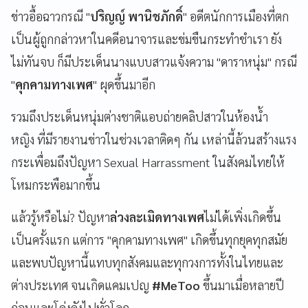
ข่าวอื้อฉาวกรณี "
ปริญญ์ พานิชภักดิ์
" อดีตนักการเมืองที่ตก
เป็นผู้ถูกกล่าวหาในคดีอนาจารและข่มขืนกระทำชำเรา ยัง
ไม่ทันจบ ก็มีประเด็นนางแบบสาวแจ้งความ "ดาราหนุ่ม" กรณี
"
คุกคามทางเพศ
" ผุดขึ้นมาอีก
รวมถึงประเด็นหนุ่มต่างชาติแอบถ่ายคลิปสาวในห้องน้ำ
หญิง ที่มีรายงานข่าวในช่วงเวลาติดๆ กัน เหล่านี้ล้วนสร้างแรง
กระเพื่อมถึงปัญหา Sexual Harrassment ในสังคมไทยให้
โหมกระพือมากขึ้น
แล้วรู้หรือไม่? ปัญหา
ล่วงละเมิดทางเพศ
ไม่ได้เพิ่งเกิดขึ้น
เป็นครั้งแรก แต่การ "คุกคามทางเพศ" เกิดขึ้นทุกยุคทุกสมัย
และพบปัญหานี้แทบทุกสังคมและทุกวงการทั้งในไทยและ
ต่างประเทศ จนเกิดแคมเปญ
#MeToo
ขึ้นมาเมื่อหลายปี
ก่อนและโด่งดังไปทั่วโลก