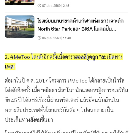
เมืองอย่างยั่งยืน
07 ส.ค. 2569 | 2:45
โรงเรียนนานาชาติด้านกีฬาแห่งแรก! เจาะลึก
North Star Park และ BISA โมเดลปั้น
นักกีฬาแนวใหม่
06 ส.ค. 2569 | 11:40
2. #MeToo โด่งดังอีกครั้งเมื่อดาราฮอลลีวูดถูก "ละเมิดทาง
เพศ"
ต่อมาในปี ค.ศ. 2017 โครงการ #MeToo ได้กลายเป็นไวรัล
โด่งดังอีกครั้ง เมื่อ "อลิสสา มิลาโน" นักแสดงหญิงชาวอเมริกัน
วัย 45 ปี ได้แชร์เรื่องนี้ผ่านทวิตเตอร์ แล้วมีคนนับล้านใน
หลายสิบประเทศทั่วโลกแชร์กันต่อ ๆ ไปจนกลายเป็น
ประเด็นทางสังคมขึ้นมา