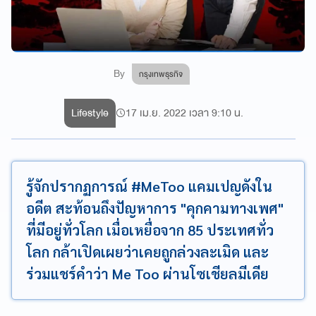
By
กรุงเทพธุรกิจ
Lifestyle
17 เม.ย. 2022 เวลา 9:10 น.
รู้จักปรากฏการณ์ #MeToo แคมเปญดังใน
อดีต สะท้อนถึงปัญหาการ "คุกคามทางเพศ"
ที่มีอยู่ทั่วโลก เมื่อเหยื่อจาก 85 ประเทศทั่ว
โลก กล้าเปิดเผยว่าเคยถูกล่วงละเมิด และ
ร่วมแชร์คำว่า Me Too ผ่านโซเชียลมีเดีย