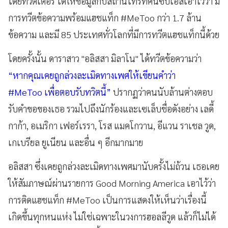
โดยทวิตเตอร์ ได้ให้ข้อมูลกับสถานีโทรทัศน์ซีบีเอสเอาไว้ว่า มี
การทวีตข้อความพร้อมแฮชแท็ก #MeToo กว่า 1.7 ล้าน
ข้อความ และมี 85 ประเทศทั่วโลกที่มีการทวีตแฮชแท็กนี้ด้วย
โดยครั้งนั้น ดาราสาว "อลิสสา มิลาโน" ได้ทวีตข้อความว่า
“หากคุณเคยถูกล่วงละเมิดทางเพศให้เขียนคำว่า
#MeToo เพื่อตอบรับทวิตนี้”
ปรากฏว่าคนนับล้านต่างตอบ
รับคำขอของเธอ รวมไปถึงนักร้องและเซเล็บชื่อดังอย่าง เลดี้
กาก้า, อเมริกา เฟอร์เรรา, โรส แมคโกวาน, อีแวน ราเชล วูด,
เกเบรียล ยูเนียน และอื่น ๆ อีกมากมาย
อลิสสา ซึ่งเคยถูกล่วงละเมิดทางเพศมานับครั้งไม่ถ้วน เธอเคย
ให้สัมภาษณ์ผ่านรายการ Good Morning America เอาไว้ว่า
การติดแฮชแท็ก #MeToo เป็นการแสดงให้เห็นว่าเรื่องนี้
เกิดขึ้นทุกหนแห่ง ไม่ใช่เฉพาะในวงการฮอลลีวูด แล้วก็ไม่ได้