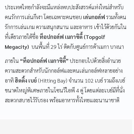
ประเทศไทยกำลังจะมีแหล่งพบปะสังสรรค์แห่งใหม่สำหรับ
คนรักการเล่นกีฬา โดยเฉพาะคนชอบ
เล่นกอล์ฟ
รวมทั้งคน
รักการเล่นเกม ความสนุกสนาน และอาหาร เข้าไว้ด้วยกันใน
ที่เดียวภายใต้ชื่อ
ท็อปกอล์ฟ เมกาซิตี้
(Topgolf
Megacity)
บนพื้นที่ 29 ไร่ ติดกับศูนย์การค้าเมกา บางนา
ภายใน
“ท็อปกอล์ฟ เมกาซิตี้”
ประกอบไปด้วยสิ่งอำนวย
ความสะดวกสำหรับนักกอล์ฟและคนเล่นกอล์ฟหลายอย่าง
อาทิ
ฮิตติ้ง เบย์
(Hitting Bay) จำนวน 102 เบย์ รวมถึงเบย์
ขนาดใหญ่พิเศษภายในโซนวีไอพี 4 คู่ โดยแต่ละเบย์มีที่นั่ง
สะดวกสบายไว้รับรอง พร้อมอาหารทั้งไทยและนานาชาติ