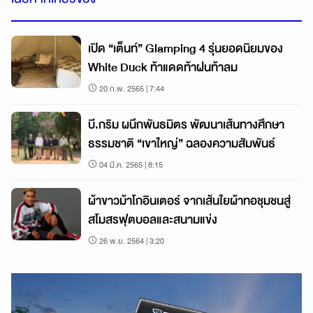
เปิด “เต็นท์” Glamping 4 รุ่นยอดนิยมของ
White Duck ท้าแดดท้าฝนท้าลม
20 ก.พ. 2565 | 7:44
บี.กริม ผนึกพันธมิตร พัฒนาเส้นทางศึกษา
ธรรมชาติ “เขาใหญ่” ฉลองความสัมพันธ์
04 มี.ค. 2565 | 8:15
ผ้าขาวม้าโกอินเตอร์ จากเส้นใยผ้าทอชุมชนสู่
สโมสรฟุตบอลและสนามแข่ง
26 พ.ย. 2564 | 3:20