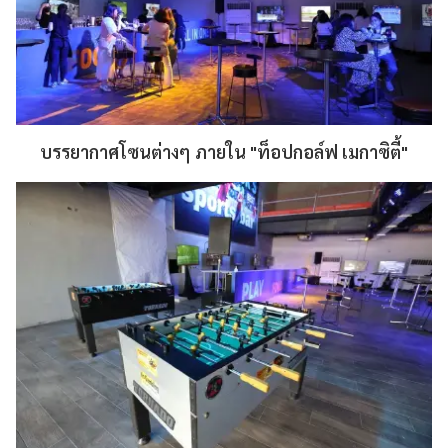
บรรยากาศโซนต่างๆ ภายใน "ท็อปกอล์ฟ เมกาซิตี้"