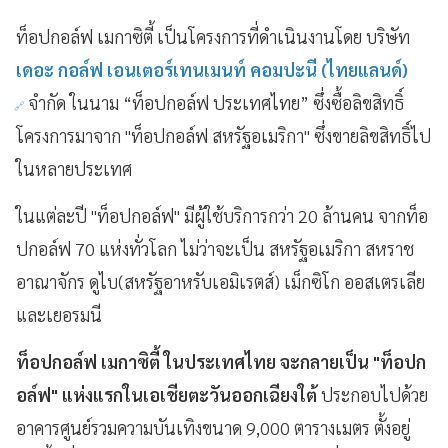
ท็อปกอล์ฟ เมกาซิตี้ เป็นโครงการที่ดำเนินงานโดย บริษัท
เดอะ กอล์ฟ เอนเตอร์เทนเมนท์ คอมปะนี (ไทยแลนด์)
จำกัด ในนาม “ท็อปกอล์ฟ ประเทศไทย” ซึ่งซื้อลิขสิทธิ์
โครงการมาจาก "ท็อปกอล์ฟ สหรัฐอเมริกา" ซึ่งขายลิขสิทธิ์ไป
ในหลายประเทศ
ในแต่ละปี "ท็อปกอล์ฟ" มีผู้ใช้บริการกว่า 20 ล้านคน จากท็อ
ปกอล์ฟ 70 แห่งทั่วโลก ไม่ว่าจะเป็น สหรัฐอเมริกา สหราช
อาณาจักร ดูไบ(สหรัฐอาหรับเอมิเรตส์) เม็กซิโก ออสเตรเลีย
และเยอรมนี
ท็อปกอล์ฟ เมกาซิตี้ ในประเทศไทย จะกลายเป็น "ท็อปก
อล์ฟ" แห่งแรกในเอเชียตะวันออกเฉียงใต้
ประกอบไปด้วย
อาคารศูนย์รวมความบันเทิงขนาด 9,000 ตารางเมตร ตั้งอยู่