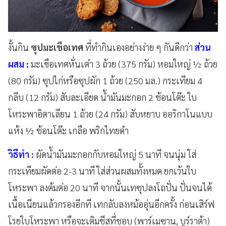
งั้นกิน
ซุปมะเขือเทศ
ที่ทำกินเองอย่างง่าย ๆ กันดีกว่า
ส่วน
ผสม
:
มะเขือเทศหั่นเต๋า
3
ถ้วย (
375
กรัม) หอมใหญ่
½
ถ้วย
(
80
กรัม) ซุปไก่หรือซุปผัก
1
ถ้วย (
250
มล.) กระเทียม
4
กลีบ (
12
กรัม) สับละเอียด น้ำมันมะกอก
2
ช้อนโต๊ะ ใบ
โหระพาอิตาเลียน
1
ถ้วย (
24
กรัม) สับหยาบ ออริกาโนแบบ
แห้ง
½
ช้อนโต๊ะ เกลือ พริกไทยดำ
วิธีทำ
:
ผัดน้ำมันมะกอกกับหอมใหญ่ 5
นาที จนนุ่ม ใส่
กระเทียมผัดต่อ
2-3
นาที ใส่ส่วนผสมทั้งหมด ยกเว้นใบ
โหระพา ลงต้มต่อ
20
นาที จากนั้นเทซุปลงโถปั่น ปั่นจนได้
เนื้อเนียนแล้วกรองอีกที เทกลับลงหม้ออุ่นอีกครั้ง ก่อนเสิร์ฟ
โรยใบโหระพา หรือจะเติมชีสที่ชอบ (พาร์เมซาน, บูร์ราต้า)