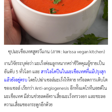
ซุปมะเขือเทศสูตรวีแกน (ภาพ : karissa vegan kitchen)
งานวิจัยระบุต่อว่า มะเร็งต่อมลูกหมากคร่าชีวิตคุณผู้ชายเป็น
อันดับ 5
ทั่วโลก และ
สารไลโคปีนในมะเขือเทศที่แม้ปรุงสุก
แล้วยังอยู่ครบ
โดยไปฆ่าเซลล์มะเร็งให้ตาย หรือลดการเติบโต
ของเซลล์ เรียกว่า
Anti-angiogenesis
อีกทั้งแคโรทีนอยด์ใน
มะเขือเทศ มีส่วนช่วยลดอัตราเสี่ยงมะเร็งทรวงอก และชะลอ
ความเสื่อมของกระดูกอีกด้วย