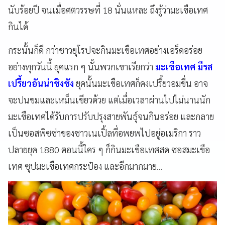
นับร้อยปี จนเมื่อศตวรรษที่ 18
นั่นแหละ ถึงรู้ว่ามะเขือเทศ
กินได้
กระนั้นก็ดี กว่าชาวยุโรปจะกินมะเขือเทศอย่างเอร็ดอร่อย
อย่างทุกวันนี้ ยุคแรก ๆ นั้นพวกเขาเรียกว่า
มะเขือเทศ มีรส
เปรี้ยวอันน่าชิงชัง
ยุคนั้นมะเขือเทศก็คงเปรี้ยวอมขื่น อาจ
จะปนขมและเหม็นเขียวด้วย แต่เมื่อเวลาผ่านไปไม่นานนัก
มะเขือเทศได้รับการปรับปรุงสายพันธุ์จนกินอร่อย และกลาย
เป็นซอสพิซซ่าของชาวเนเปิ้ลที่อพยพไปอยู่อเมริกา ราว
ปลายยุค 1880
ตอนนี้ใคร ๆ ก็กินมะเขือเทศสด ซอสมะเขือ
เทศ ซุปมะเขือเทศกระป๋อง และอีกมากมาย...