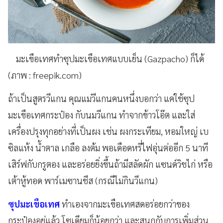
มะเขือเทศทำซุปมะเขือเทศแบบเย็น (Gazpacho) ก็ได้
(ภาพ : freepik.com)
ถ้าเป็นสูตรวีแกน คุณแม่วีแกนคนหนึ่งบอกว่า แค่ใช้ซุป
มะเขือเทศกระป๋อง กับนมวีแกน ทำจากข้าวโอ๊ต และใส่
เครื่องปรุงทุกอย่างที่เป็นผง เช่น ผงกระเทียม, หอมใหญ่ เบ
ซิลแห้ง น้ำตาล เกลือ ลงต้ม พอเดือดหรี่ไฟอุ่นต่ออีก 5
นาที
เสิร์ฟกับกรูตอง และอร่อยยิ่งขึ้นถ้ามีสลัดผัก แซนด์วิชไก่ หรือ
เต้าหู้ทอด พาร์เมซานชีส (กรณีไม่กินวีแกน)
ซุปมะเขือเทศ
ทำเองจากมะเขือเทศสดอร่อยกว่าของ
กระป๋องอยู่แล้ว โซเดียมก็น้อยกว่า และสนุกกับการเพิ่มส่วน