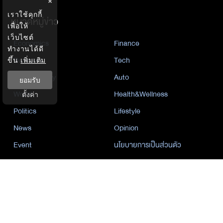
×
เราใช้คุกกี้
หมวดหมู่ข่าว
เพื่อให้
เว็บไซต์
Economics
Finance
ทำงานได้ดี
Business
Tech
ขึ้น
เพิ่มเติม
Sustainability
Auto
ยอมรับ
World
Health&Wellness
ตั้งค่า
Politics
Lifestyle
News
Opinion
Event
นโยบายการเป็นส่วนตัว
นิยาย
by KaweBook
พาร์ทเนอร์
The Nation
Nation Group