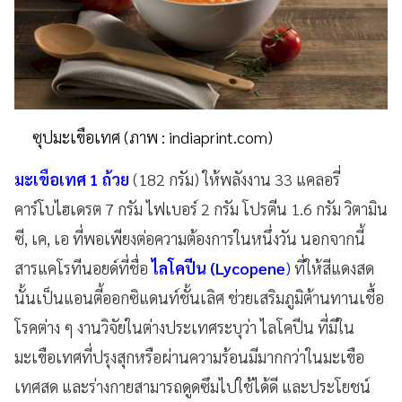
ซุปมะเขือเทศ (ภาพ : indiaprint.com)
มะเขือเทศ
1 ถ้วย
(182
กรัม) ให้พลังงาน
33
แคลอรี่
คาร์โบไฮเดรต
7
กรัม ไฟเบอร์
2
กรัม โปรตีน
1.6
กรัม วิตามิน
ซี, เค, เอ ที่พอเพียงต่อความต้องการในหนึ่งวัน นอกจากนี้
สารแคโรทีนอยด์ที่ชื่อ
ไลโคปีน (
Lycopene
)
ที่ให้สีแดงสด
นั้นเป็นแอนตี้ออกซิแดนท์ชั้นเลิศ ช่วยเสริมภูมิต้านทานเชื้อ
โรคต่าง ๆ งานวิจัยในต่างประเทศระบุว่า ไลโคปีน ที่มีใน
มะเขือเทศที่ปรุงสุกหรือผ่านความร้อนมีมากกว่าในมะเขือ
เทศสด และร่างกายสามารถดูดซึมไปใช้ได้ดี และประโยชน์