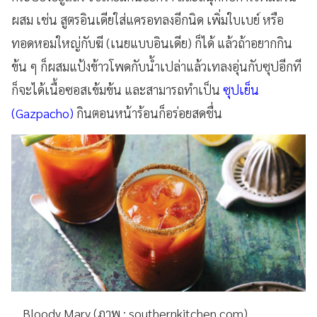
ผสม เช่น สูตรอินเดียใส่แครอทลงอีกนิด เพิ่มใบเบย์ หรือ
ทอดหอมใหญ่กับฆี (เนยแบบอินเดีย) ก็ได้ แล้วถ้าอยากกิน
ข้น ๆ ก็ผสมแป้งข้าวโพดกับน้ำเปล่าแล้วเทลงอุ่นกับซุปอีกที
ก็จะได้เนื้อซอสเข้มข้น และสามารถทำเป็น
ซุปเย็น
(Gazpacho)
กินตอนหน้าร้อนก็อร่อยสดชื่น
Bloody Mary (ภาพ : southernkitchen.com)