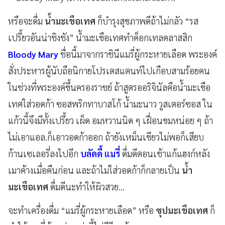
หรือจะดื่ม
น้ำมะเขือเทศ
ก็บำรุงสุขภาพดีถ้าไม่กลัว “รส
เปรี้ยวอันน่าชิงชัง” น้ำมะเขือเทศทำค็อกเทลคลาสสิก
Bloody Mary
ชื่อนี้มาจากราชินีแมรี่ผู้กระหายเลือด พระองค์
สั่งประหารผู้นับถือนิกายโปรเตสแตนท์ไปเกือบสามร้อยคน
ในช่วงที่พระองค์ขึ้นครองราชย์ ถ้าสูตรออริจินัลคือน้ำมะเขือ
เทศใส่วอดก้า ซอสพริกทาบาสโก้ น้ำมะนาว วูสเตอร์ซอส ใน
แก้วนี้จึงมีทั้งเปรี้ยว เผ็ด อมหวานนิด ๆ เฝื่อนขมหน่อย ๆ ถ้า
ไม่เอาแอล.ก็เอาวอดก้าออก ถ้ายังเหม็นเขียวไม่พอก็เสียบ
ก้านเซเลอรี่ลงไปอีก
บลัดดี้ แมรี่
ดื่มดีตอนเช้าแก้แฮงก์หลัง
เมาค้างเมื่อคืนก่อน และถ้าไม่ใส่วอดก้าก็กลายเป็น
น้ำ
มะเขือเทศ
ดื่มดีนะทำให้ผิวสวย...
จะทำเครื่องดื่ม “แมรี่ผู้กระหายเลือด” หรือ
ซุปมะเขือเทศ
ก็