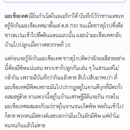
มะเขือเทศ
มีถิ่นกำเนิดในอเมริกาใต้ บันทึกไว้ว่าชาวแอซเท
ครู้จักกินมะเขือเทศมาตั้งแต่ ค.ศ.700
จนเมื่อชาวยุโรปซึ่งคือ
ชาวสเปนเข้าไปยึดดินแดนแถบนั้น และนำมะเขือเทศกลับ
บ้านไปปลูกเมื่อราวศตวรรษที่
16
แต่ก่อนจะรู้จักกินมะเขือเทศ ชาวยุโรปคิดว่าผักผลสีสวยอย่าง
นี้ต้องมีพิษแน่นอน พวกเขาก็ปลูกกันเล่น ๆ ในสวนแต่ไม่
กล้ากิน เพราะมีบันทึกว่ากินแล้วตาย สืบไปสืบมาพบว่า ที่
มะเขือเทศมีพิษเพราะมันไปปรากฏอยู่ในจานดีบุกที่มีตะกั่ว
ผสมอยู่ด้วย จานพวกนี้อยู่ในบ้านเศรษฐีมีอันจะกิน กรดใน
มะเขือเทศผสมลงกับแร่ธาตุในจานจนเกิดพิษ พอกินเข้าไป
ก็ตาย พวกคนมีสตางค์เลยบอกว่ามันเป็นผักมีพิษ แต่ทำไม
คนจนกินแล้วไม่ตาย