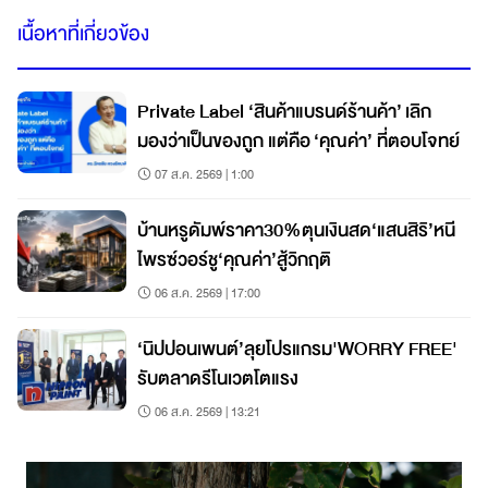
เนื้อหาที่เกี่ยวข้อง
Private Label ‘สินค้าแบรนด์ร้านค้า’ เลิก
มองว่าเป็นของถูก แต่คือ ‘คุณค่า’ ที่ตอบโจทย์
07 ส.ค. 2569 | 1:00
บ้านหรูดัมพ์ราคา30%ตุนเงินสด‘แสนสิริ’หนี
ไพรซ์วอร์ชู‘คุณค่า’สู้วิกฤติ
06 ส.ค. 2569 | 17:00
‘นิปปอนเพนต์’ลุยโปรแกรม'WORRY FREE'
รับตลาดรีโนเวตโตแรง
06 ส.ค. 2569 | 13:21