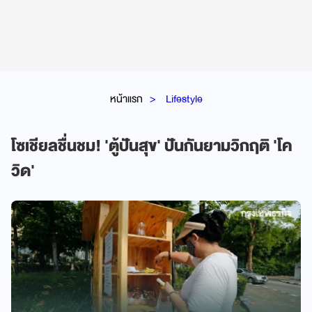
หน้าแรก
Lifestyle
โซเชียลชื่นชม! 'ตู้ปันสุข' ปันกันยามวิกฤติ 'โค
วิด'