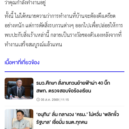
ว่าคุณกำลังทำงานอยู่
ทั้งนี้
ไม่ได้หมายความว่าการทำงานที่บ้านจะต้องตึงเครียด
อย่างหนัก
แต่การตัดสิ่งรบกวนต่างๆ
ออกไปเพื่อปล่อยให้การ
พบปะกับสิ่งเร้าเหล่านี้
กลายเป็นรางวัลของตัวเองหลังจากที่
ทำงานเสร็จสมบูรณ์แล้วแทน
เนื้อหาที่เกี่ยวข้อง
รมว.ศึกษา สั่งทบทวนย้ายฟ้าผ่า 40 บิ๊ก
สพท. ตรวจสอบข้อร้องเรียน
05 ส.ค. 2569 | 11:15
‘อนุทิน’ ลั่น กลางวง ‘ครม.’ ไม่หวั่น ‘พลิกขั้ว
รัฐบาล’ เชื่อมั่น รมต.ทุกคน