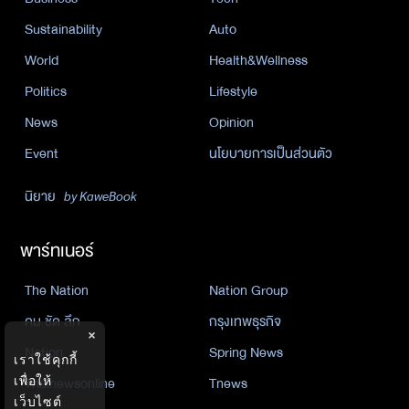
Sustainability
Auto
World
Health&Wellness
Politics
Lifestyle
News
Opinion
Event
นโยบายการเป็นส่วนตัว
นิยาย
by KaweBook
พาร์ทเนอร์
The Nation
Nation Group
คม ชัด ลึก
กรุงเทพธุรกิจ
×
Nation
Spring News
เราใช้คุกกี้
Thainewsonline
Tnews
เพื่อให้
เว็บไซต์