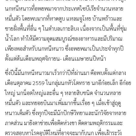
นกหนีหนาวที่อพยพมาจากประเทศไซบีเรียจำนวนหลาย
หมื่นตัว โดยพบมากที่หาดตูบ แหลมจูโหย บ้านพร้าวและ
ชายฝั่งพื้นที่อื่น ๆ ในตำบลเกาะลิบง เนื่องจากเป็นพื้นที่ชุ่ม
น้ำโลก ทำให้มีความอุดมสมบูรณ์ของอาหารและมีปริมาณ
เพียงพอสำหรับนกหนีหนาว ซึ่งอพยพมาเป็นประจำทุกปี
ตั้งแต่ต้นเดือนพฤศจิกายน- เดือนเมษายนปีหน้า
ซึ่งปีนี้มีนกหนีหนาวมาเร็วกว่าปีที่ผ่านมา คือพบตั้งแต่กลาง
เดือนตุลาคม 2559 ในกลุ่มนกหัวโตทราย นกอีก๋อยเล็ก อีก๋อย
ใหญ่ นกน็อตใหญ่และอื่น ๆ หลายสิบชนิด จำนวนหลาย
หมื่นตัว และทยอยบินมาเพิ่มมากขึ้นเรื่อย ๆ เมื่อเข้าสู่ฤดู
หนาวเต็มตัว ซึ่งทุกปีจะมีนักปักษีวิทยาและนักวิจัยจาหลาย
ภาคส่วน มายิงตาข่ายเพื่อติดห่วงขา ติดตามพฤติกรรมและ
ตรวจสอบหาโรคอุบัติใหม่ที่อาจจะมากับนก เพื่อเฝ้าระวัง