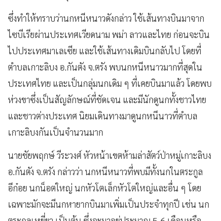
ซึ่งทำให้ทราบว่านกหนีหนาวดังกล่าว ใช้เส้นทางบินมาจาก
ไซบีเรียผ่านประเทศเวียดนาม พม่า ลาวและไทย ก่อนจะบิน
ไปประเทศมาเลเซีย และใช้เส้นทางเดิมบินกลับไป โดยที่
ตำบลเกาะลิบง อ.กันตัง จ.ตรัง พบนกหนีหนาวมากที่สุดใน
ประเทศไทย และเป็นกลุ่มนกเดิม ๆ ที่เคยบินมาแล้ว โดยพบ
ห่วงขาซึ่งเป็นสัญลักษณ์ที่ชัดเจน และมีนักดูนกทั้งชาวไทย
และชาวต่างประเทศ นิยมเดินทางมาดูนกหนีนาวที่ตำบล
เกาะลิบงกันเป็นจำนวนมาก
นายชัยพฤกษ์ วีระวงศ์ หัวหน้าเขตห้ามล่าสัตว์ป่าหมู่เกาะลิบง
อ.กันตัง จ.ตรัง กล่าวว่า นกหนีหนาวที่พบมีทั้งนกในตระกูล
อีก๋อย นกน็อตใหญ่ นกหัวโตเล็กหัวโตใหญ่และอื่น ๆ โดย
เฉพาะมักจะมีนกหายากบินมาเพิ่มเป็นประจำทุกปี เช่น นก
ตระกูลเหยี่ยว เป็นต้น ซึ่งจะมาอยู่ประมาณ 5-6 เดือนหรือ