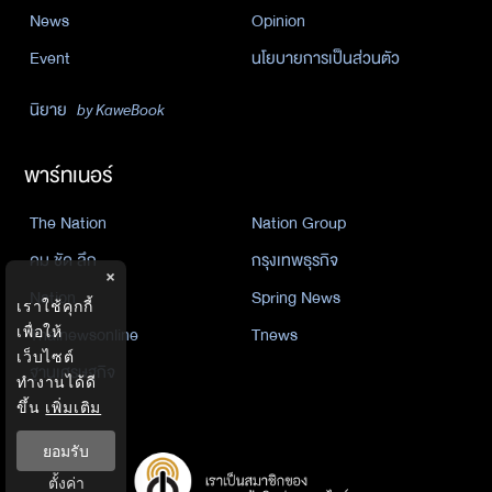
News
Opinion
Event
นโยบายการเป็นส่วนตัว
นิยาย
by KaweBook
พาร์ทเนอร์
The Nation
Nation Group
คม ชัด ลึก
กรุงเทพธุรกิจ
×
Nation
Spring News
เราใช้คุกกี้
Thainewsonline
Tnews
เพื่อให้
เว็บไซต์
ฐานเศรษฐกิจ
ทำงานได้ดี
ขึ้น
เพิ่มเติม
ยอมรับ
ตั้งค่า