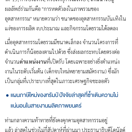
ผลลัพธ์ร่วมกันคือ "การหดตัวลงในภาพรวมของ
อุตสาหกรรม" หมายความว่า ขนาดของอุตสาหกรรมบันเทิงใน
แง่ของการผลิต งบประมาณ และกิจกรรมโดยรวมได้ลดลง
เมื่ออุตสาหกรรมโดยรวมมีขนาดเล็กลง จำนวนโครงการที่
ดำเนินการก็น้อยลงตามไปด้วย ซึ่งส่งผลกระทบโดยตรงต่อ
จำนวน
ตำแหน่งงาน
ที่เปิดรับ โดยเฉพาะอย่างยิ่งตำแหน่ง
งานในระดับเริ่มต้น (เด็กจบใหม่พยายามสมัครงาน) ซึ่งมัก
เป็นกลุ่มที่เปราะบางที่สุดในภาวะเศรษฐกิจชะลอตัว
แผนภาษีใหม่ของทรัมป์ ปัจจัยล่าสุดที่ซ้ำเติมความไม่
แน่นอนในสายงานผลิตภาพยนตร์
ท่ามกลางความท้าทายที่ยังคงคุกคามอุตสาหกรรมอยู่
แล้ว ล่าสุดในช่วงไม่กี่สัปดาห์ที่ผ่านมา ประธานาธิบดีโดนัลด์