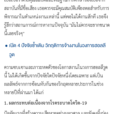
สถาบันที่มีชื่อเสียง เธอควรจะมีคุณสมบัติเพียงพอสำหรับการ
พิจารณาในตำแหน่งงานเหล่านี้ แต่พอไม่ได้งานสักที เธอจึง
รู้สึกว่าสถานการณ์การหางานปัจจุบัน "มันไม่ควรจะยากขนาด
นี้เลยจริงๆ"
เปิด 4 ปัจจัยซ้ำเติม วิกฤติการจ้างงานในวงการฮอลลี
วูด
ความซบเซาและภาวะหดตัวของโอกาสงานในวงการฮอลลีวูด
นี้ ไม่ได้เกิดขึ้นจากปัจจัยใดปัจจัยหนึ่งโดยเฉพาะ แต่เป็น
ผลลัพธ์จากการซ้อนทับกันของวิกฤตหลายประการในช่วง
หลายปีที่ผ่านมา ได้แก่
1. ผลกระทบต่อเนื่องจากโรคระบาดโควิด-19
ปัจจัยแรกที่สร้างความเสียหายอย่างมหาศาล และยังคงทิ้งร่อง