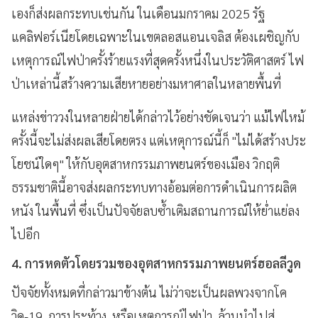
เองก็ส่งผลกระทบเช่นกัน ในเดือนมกราคม 2025 รัฐ
แคลิฟอร์เนียโดยเฉพาะในเขตลอสแอนเจลิส ต้องเผชิญกับ
เหตุการณ์ไฟป่าครั้งร้ายแรงที่สุดครั้งหนึ่งในประวัติศาสตร์ ไฟ
ป่าเหล่านี้สร้างความเสียหายอย่างมหาศาลในหลายพื้นที่
แหล่งข่าววงในหลายฝ่ายได้กล่าวไว้อย่างชัดเจนว่า แม้ไฟไหม้
ครั้งนี้จะไม่ส่งผลเสียโดยตรง แต่เหตุการณ์นี้ก็ "ไม่ได้สร้างประ
โยชน์ใดๆ" ให้กับอุตสาหกรรมภาพยนตร์ของเมือง วิกฤติ
ธรรมชาตินี้อาจส่งผลกระทบทางอ้อมต่อการดำเนินการผลิต
หนัง ในพื้นที่ ซึ่งเป็นปัจจัยลบซ้ำเติมสถานการณ์ให้ย่ำแย่ลง
ไปอีก
4. การหดตัวโดยรวมของอุตสาหกรรมภาพยนตร์ฮอลลีวูด
ปัจจัยทั้งหมดที่กล่าวมาข้างต้น ไม่ว่าจะเป็นผลพวงจากโค
วิด-19, การประท้วง, หรือเหตุการณ์ไฟป่า, ล้วนนำไปสู่