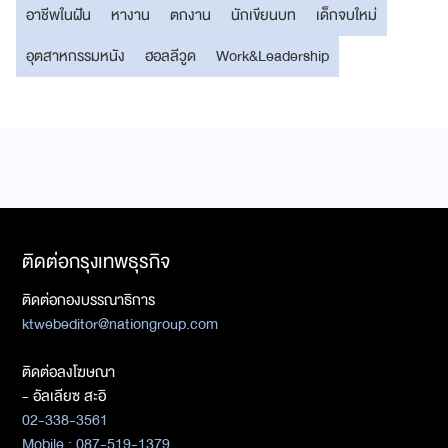
อาชีพในฝัน
หางาน
ตกงาน
นักเขียนบท
เด็กจบใหม่
อุตสาหกรรมหนัง
ฮอลลีวูด
Work&Leadership
ติดต่อกรุงเทพธุรกิจ
ติดต่อกองบรรณาธิการ
ktwebeditor@nationgroup.com
ติดต่อลงโฆษณา
- อัลเลียซ สะอิ
02-338-3561
Mobile : 087-519-1379