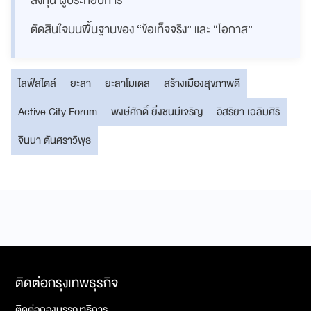
ลงทุน ผู้ประกอบการ
ตัดสินใจบนพื้นฐานของ “ข้อเท็จจริง” และ “โอกาส”
ไลฟ์สไตล์
ยะลา
ยะลาโมเดล
สร้างเมืองสุขภาพดี
Active City Forum
พงษ์ศักดิ์ ยิ่งชนม์เจริญ
อิสริยา เฉลิมศิริ
จินนา ตันศราวิพุธ
ติดต่อกรุงเทพธุรกิจ
ติดต่อกองบรรณาธิการ