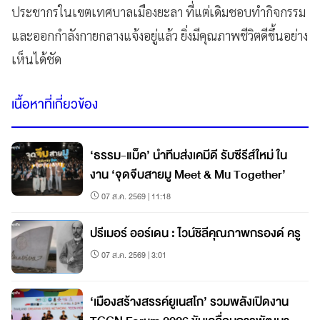
ประชากรในเขตเทศบาลเมืองยะลา ที่แต่เดิมชอบทำกิจกรรม
และออกกำลังกายกลางแจ้งอยู่แล้ว ยิ่งมีคุณภาพชีวิตดีขึ้นอย่าง
เห็นได้ชัด
เนื้อหาที่เกี่ยวข้อง
‘ธรรม-แม็ค’ นำทีมส่งเคมีดี รับซีรีส์ใหม่ ใน
งาน ‘จุดจีบสายมู Meet & Mu Together’
07 ส.ค. 2569 | 11:18
ปรีเมอร์ ออร์เดน : ไวน์ชิลีคุณภาพกรองด์ ครู
07 ส.ค. 2569 | 3:01
‘เมืองสร้างสรรค์ยูเนสโก’ รวมพลังเปิดงาน