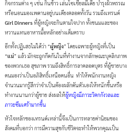
กิจกรรมต่าง ๆ เช่น กินข้าว เล่นโซเชียลมีเดีย บำรุงผิวพรรณ
หรือนอนมองเพดานอยู่บนเตียงตลอดทั้งวัน รวมถึงเทรนด์
Girl Dinners
ที่ผู้หญิงจะกินตามใจปาก ทั้งขนมและของ
หวานแทนอาหารมื้อหลักอย่างเต็มคราบ
อีกทั้งปฏิเสธไม่ได้ว่า “
ผู้หญิง
” โดยเฉพาะผู้หญิงที่เป็น
“
แม่
” แล้ว มักจะถูกกีดกันในที่ทำงานจากลักษณะบุคลิกภาพ
ของพวกเธอ สุขภาพ รวมถึงสิทธิ์การลาคลอดบุตร ที่ผู้ชายบาง
คนมองว่าเป็นอภิสิทธิ์เหนือคนอื่น ทำให้พนักงานหญิง
จำนวนมากรู้สึกว่าจำเป็นต้องผลักดันตัวเองให้หนักขึ้นหรือ
ทำงานนานกว่าผู้ชาย ส่งผลให้
ผู้หญิงมีภาวะวิตกกังวลและ
ภาวะซึมเศร้ามากขึ้น
หัวใจหลักของเทรนด์เหล่านี้จึงเป็นการทลายค่านิยมของ
สังคมที่บอกว่า การมีความสุขกับชีวิตจะทำให้พวกคุณเป็น