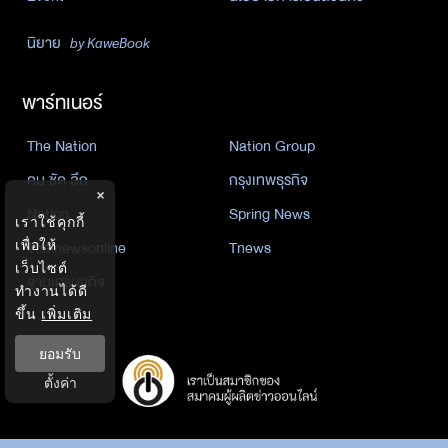
นิยาย
by KaweBook
พาร์ทเนอร์
The Nation
Nation Group
คม ชัด ลึก
กรุงเทพธุรกิจ
×
Nation
Spring News
เราใช้คุกกี้
Thainewsonline
Tnews
เพื่อให้
เว็บไซต์
ฐานเศรษฐกิจ
ทำงานได้ดี
ขึ้น
เพิ่มเติม
ยอมรับ
ตั้งค่า