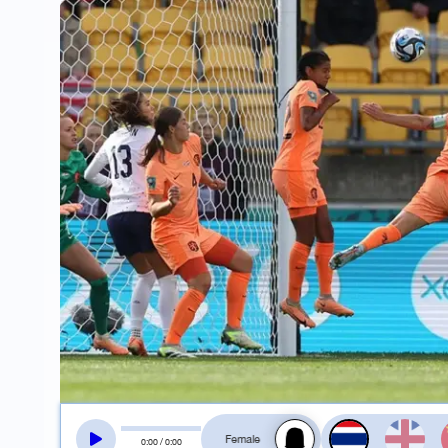
สลับเสียงอ่าน
0
:
00
/
0
:
00