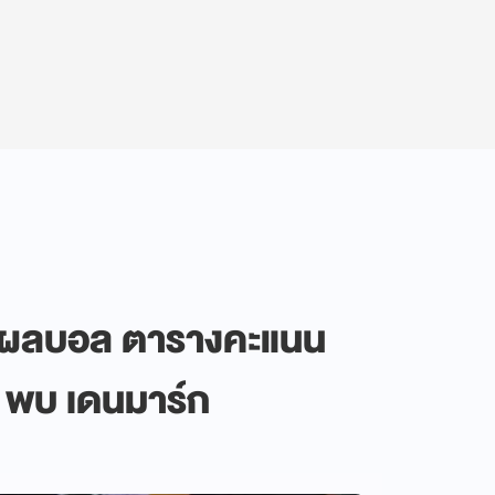
ปผลบอล ตารางคะแนน
ษ พบ เดนมาร์ก