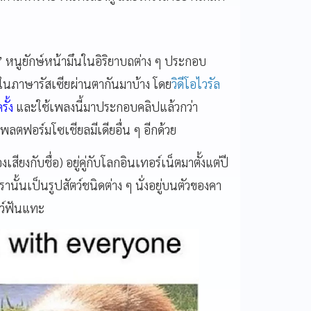
” หนูยักษ์หน้ามึนในอิริยาบถต่าง ๆ ประกอบ
ราในภาษารัสเซียผ่านตากันมาบ้าง โดย
วิดีโอไวรัล
ั้ง
และใช้เพลงนี้มาประกอบคลิปแล้วกว่า
ลตฟอร์มโซเชียลมีเดียอื่น ๆ อีกด้วย
องเสียงกับชื่อ) อยู่คู่กับโลกอินเทอร์เน็ตมาตั้งแต่ปี
านั้นเป็นรูปสัตว์ชนิดต่าง ๆ นั่งอยู่บนตัวของคา
ัตว์ฟันแทะ