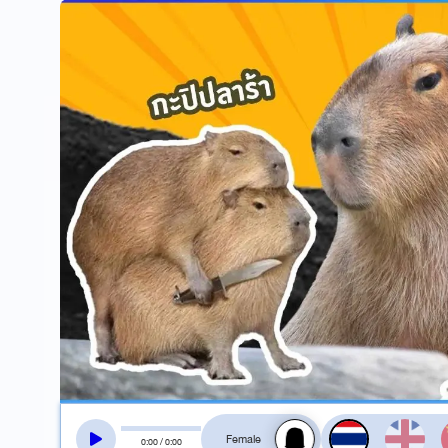
สลับเสียงอ่าน
0
:
00
/
0
:
00