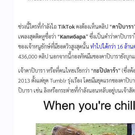
ช่วงนี้ใครที่กำลังไถ
TikTok
คงต้องเห็นคลิป “
คาปิบารา
เพลงสุดติดหูชื่อว่า “
Капибара
” ซึ่งเป็นคำว่าคาปิบา
ของเจ้าหนูยักษ์ที่มียอดวิวสูงสุดนั้น
ทำไปได้กว่า 16 ล้านคร
436,000 คลิป นอกจากนี้กองทัพมีมของคาปิบารายังบุกแพ
เจ้าคาปิบารา หรือที่คนไทยเรียกว่า “
กะปิปลาร้า
” (ซึ่งพ้
2013 ตั้งแต่ยุค Tumblr รุ่งเรือง โดยมีมยุคแรกของคาปิบาร
ปิบารา เช่น ลิงหรือกระต่ายที่กำลังนอนหลับอยู่บนเจ้าส