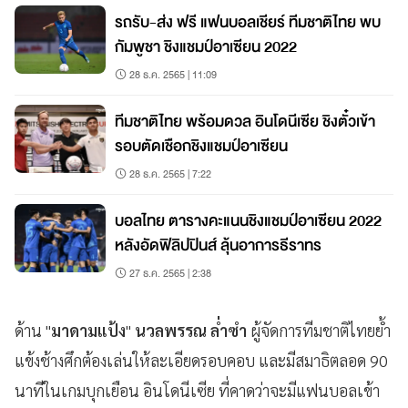
รถรับ-ส่ง ฟรี แฟนบอลเชียร์ ทีมชาติไทย พบ
กัมพูชา ชิงแชมป์อาเซียน 2022
28 ธ.ค. 2565 | 11:09
ทีมชาติไทย พร้อมดวล อินโดนีเซีย ชิงตั๋วเข้า
รอบตัดเชือกชิงแชมป์อาเซียน
28 ธ.ค. 2565 | 7:22
บอลไทย ตารางคะแนนชิงแชมป์อาเซียน 2022
หลังอัดฟิลิปปินส์ ลุ้นอาการธีราทร
27 ธ.ค. 2565 | 2:38
ด้าน "
มาดามแป้ง
"
นวลพรรณ ล่ำซำ
ผู้จัดการทีมชาติไทยย้ำ
แข้งช้างศึกต้องเล่นให้ละเอียดรอบคอบ และมีสมาธิตลอด 90
นาทีในเกมบุกเยือน อินโดนีเซีย ที่คาดว่าจะมีแฟนบอลเข้า